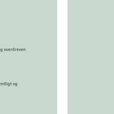
og overdreven 
ntligt og 