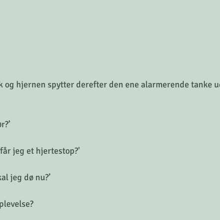
k og hjernen spytter derefter den ene alarmerende tanke u
ør?’
får jeg et hjertestop?'
al jeg dø nu?’
plevelse?