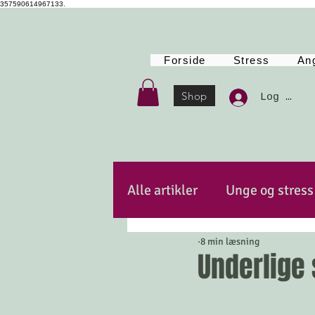
357590614967133.
Forside
Stress
An
Shop
Log Ind
Alle artikler
Unge og stress
8 min læsning
Autencitet
Kost
Po
Underlige
Mindfulness
Energi