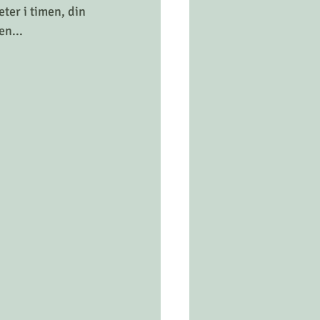
ter i timen, din 
en...