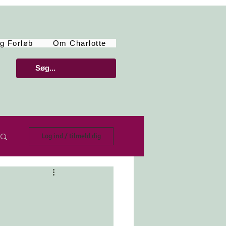
g Forløb
Om Charlotte
Log ind / tilmeld dig