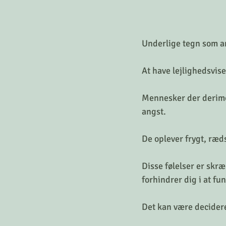
Underlige tegn som ang
At have lejlighedsvise 
Mennesker der derimod
angst.
De oplever frygt, ræd
Disse følelser er skr
forhindrer dig i at fu
Det kan være decidere