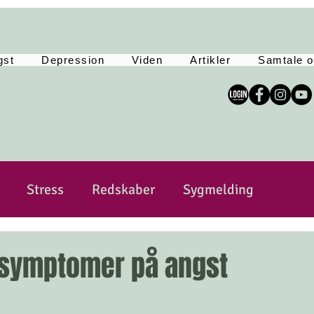
gst
Depression
Viden
Artikler
Samtale o
Stress
Redskaber
Sygmelding
sitivitet
Sårbar
Selvkærlig og selvomsorg
 symptomer på angst
Yoga
Tankemylder
Lev Langsomt