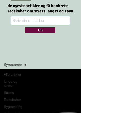
de nyeste artikler og få konkrete
redskaber om stress,
angst og søvn
OK
Tilmeld dig
Artikler
Symptomer
Alle artikler
Unge og
stress
Stress
Redskaber
Sygmelding