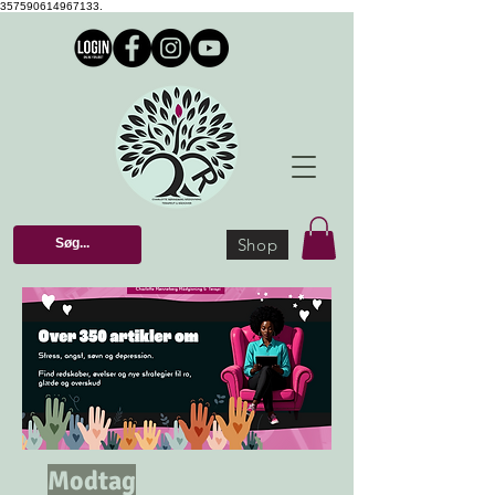
357590614967133.
Shop
Modtag