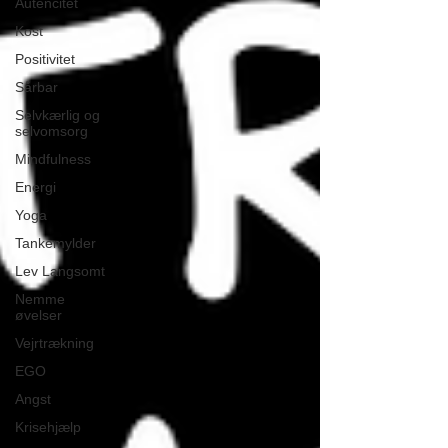
Autencitet
Kost
Positivitet
Sårbar
Selvkærlig og
selvomsorg
Mindfulness
Energi
Yoga
Tankemylder
Lev Langsomt
Nemme
øvelser
Vejrtrækning
EGO
Angst
Krisehjælp