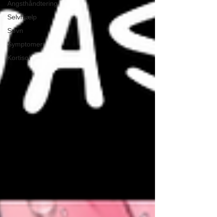
Angsthåndtering
Selvhjælp
Søvn
Symptomer
Kortisol