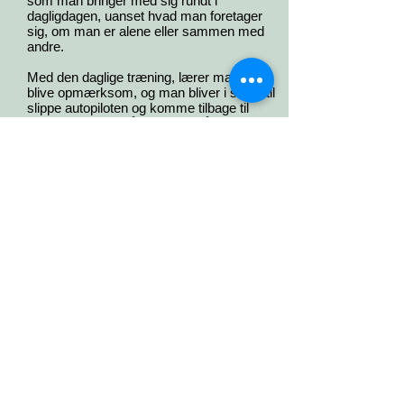
som man bringer med sig rundt i
dagligdagen, uanset hvad man foretager
sig, om man er alene eller sammen med
andre.
Med den daglige træning, lærer man at
blive opmærksom, og man bliver i stand til
slippe autopiloten og komme tilbage til
nærværet – lige når man vil. Så man bliver
i stand til at stoppe op, før man handler.
De fleste af os, lever et travlt og måske til
tider et hektisk liv, sådan skal det være.
Men der hvor kæden hopper af, og det ofte
går galt, er når man har for travlt, og man
ikke længere kan slappe af og finde ro og
være nærværende.
Så derfor er det vigtigt, at træne lidt hver
dag, da det kræver øvelse - og øvelse gør
mester.
At lære mindfulness kræver træning
gennem mindfulness-øvelser og gerne
mindfulness-meditation.
Forskning har vist at mindfulness har en