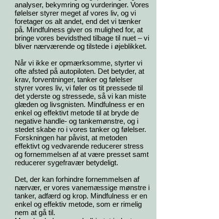
analyser, bekymring og vurderinger. Vores
følelser styrer meget af vores liv, og vi
foretager os alt andet, end det vi tænker
på. Mindfulness giver os mulighed for, at
bringe vores bevidsthed tilbage til nuet – vi
bliver nærværende og tilstede i øjeblikket.
Når vi ikke er opmærksomme, styrter vi
ofte afsted på autopiloten. Det betyder, at
krav, forventninger, tanker og følelser
styrer vores liv, vi føler os tit pressede til
det yderste og stressede, så vi kan miste
glæden og livsgnisten. Mindfulness er en
enkel og effektivt metode til at bryde de
negative handle- og tankemønstre, og i
stedet skabe ro i vores tanker og følelser.
Forskningen har påvist, at metoden
effektivt og vedvarende reducerer stress
og fornemmelsen af at være presset samt
reducerer sygefravær betydeligt.
Det, der kan forhindre fornemmelsen af
nærvær, er vores vanemæssige mønstre i
tanker, adfærd og krop. Mindfulness er en
enkel og effektiv metode, som er rimelig
nem at gå til.