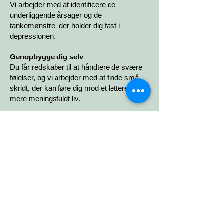
Vi arbejder med at identificere de
underliggende årsager og de
tankemønstre, der holder dig fast i
depressionen.
Genopbygge dig selv
Du får redskaber til at håndtere de svære
følelser, og vi arbejder med at finde små
skridt, der kan føre dig mod et lettere og
mere meningsfuldt liv.
Finde håbet igen
Jeg hjælper dig med at finde troen på, at
der er lys for enden af tunnelen, og at det
er muligt at genfinde glæden ved livet.
Du behøver ikke at klare det alene
​At søge professionel hjælp er et modigt
skridt, og jeg er her for at støtte dig på hele
vejen.
Jeg forstår, hvor tungt det føles, men jeg