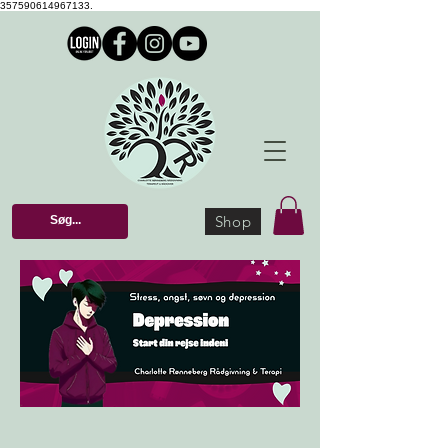
357590614967133.
Shop