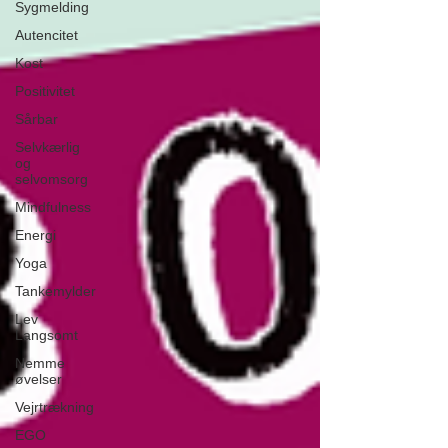
Sygmelding
Autencitet
Kost
Positivitet
Sårbar
Selvkærlig
og
selvomsorg
Mindfulness
Energi
Yoga
Tankemylder
Lev
Langsomt
Nemme
øvelser
Vejrtrækning
EGO