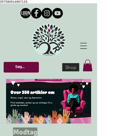
357590614967133.
Shop
Modtag