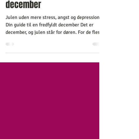
guide til en fredfyldt
december
Julen uden mere stress, angst og depression:
Din guide til en fredfyldt december Det er
december, og julen står for døren. For de fleste
er det forbundet med hygge, samvær, nærvær
og familie. Men julen kan være en utrolig
hård, drænende og en udfordrende tid at
komme igennem Rigtig mange mennesker
oplever julen som årets mest stressende tid.
Man kan blive så hårdt presset af al den
megen travlhed og gøren i december. Det kan
være svært at være i det store overskuds-
julehumør,