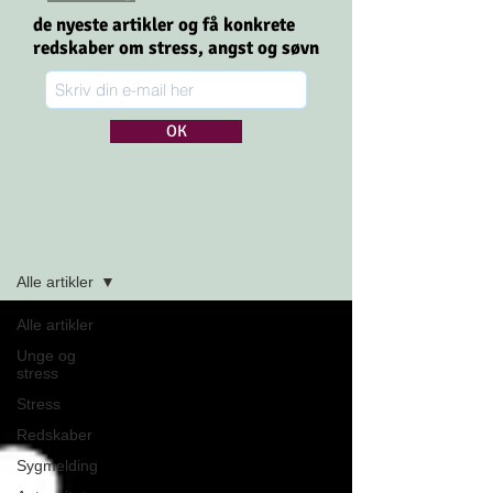
de nyeste artikler og få konkrete
redskaber om stress,
angst og søvn
OK
Tilmeld dig
Artikler
Alle artikler
Alle artikler
Unge og
stress
Stress
Redskaber
Sygmelding