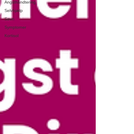
Angsthåndtering
Selvhjælp
Søvn
Symptomer
Kortisol