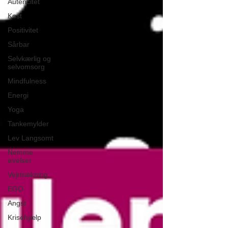
Autencitet
Kost
Positivitet
Sårbar
Selvkærlig og
selvomsorg
Mindfulness
Energi
Yoga
Tankemylder
Lev Langsomt
Nemme
øvelser
Vejrtrækning
EGO
Angst
Krisehjælp