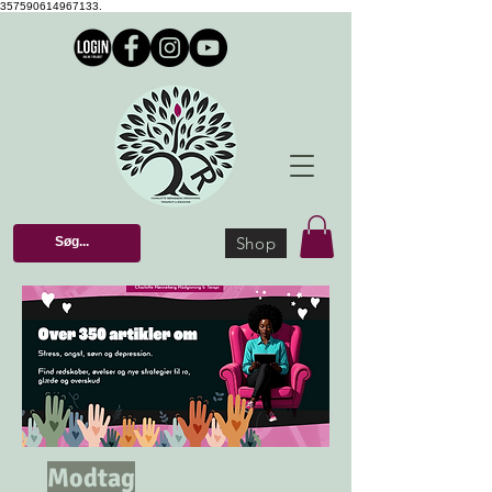
357590614967133.
Shop
Modtag