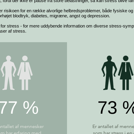
fordi der ikke er pause fra store belastninger, så kan stress blive farl
r risikoen for en række alvorlige helbredsproblemer, både fysiske o
højet blodtryk, diabetes, migræne, angst og depression.
ri for stress - for mere uddybende information om diverse stress-sym
aser af stress.
77 %
73 
antallet af mennesker
Er antallet af menn
m har erfaring med
som har stress i en 