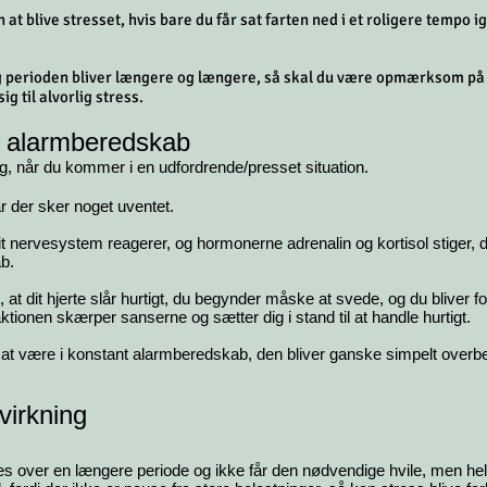
at blive stresset, hvis bare du får sat farten ned i et roligere tempo ig
og perioden bliver længere og længere, så skal du være opmærksom på
ig til alvorlig stress.
s alarmberedskab
g, når du kommer i en udfordrende/presset situation.
 der sker noget uventet.
dit nervesystem reagerer, og hormonerne adrenalin og kortisol stiger, 
b.
t dit hjerte slår hurtigt, du begynder måske at svede, og du bliver f
ktionen skærper sanserne og sætter dig i stand til at handle hurtigt.
 at være i konstant alarmberedskab, den bliver ganske simpelt overbe
virkning
res over en længere periode og ikke får den nødvendige hvile, men hele