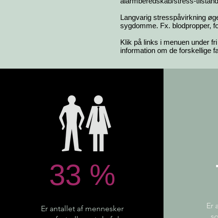
alarmberedskab/stress-tilstand, 
Langvarig stresspåvirkning øge
sygdomme. Fx. blodpropper, for
Klik på links i menuen under f
information om de forskellige f
33 %
Er 
Er antallet af mennesker
so