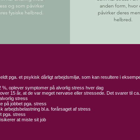
ress og som påvirker
anden form, hvor 
res fysiske helbred.
påvirker deres men
helbred.
dt pga. et psykisk dårligt arbejdsmiljø, som kan resultere i eksemp
2 %, oplever symptomer på alvorlig stress hver dag
ver 15 år, at de var meget nervøse eller stressede. Det svarer til c
lvorlig stress
e på jobbet pga. stress
k arbejdsbelastning bl.a. forårsaget af stress
t pga. stress
isikerer at miste sit job