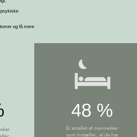
igt.
g psykiske
ptomer og få mere
%
48 %
Er antallet af mennesker
esker
som fortæller, at de har
eller