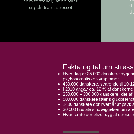
som fortæller, at de føler
st
sig ekstremt stresset
de
Fakta og tal om stress
Hver dag er 35.000 danskere sygemel
psykosomatiske symptomer.
430.000 danskere, svarende til 10-1
I 2010 angav ca. 12 % af danskerne o
250.000 – 300.000 danskere lider af a
500.000 danskere føler sig udbrændt
1400 danskere dør hvert år af psykis
30.000 hospitalsindlæggelser om åre
Hver femte der bliver syg af stress, r