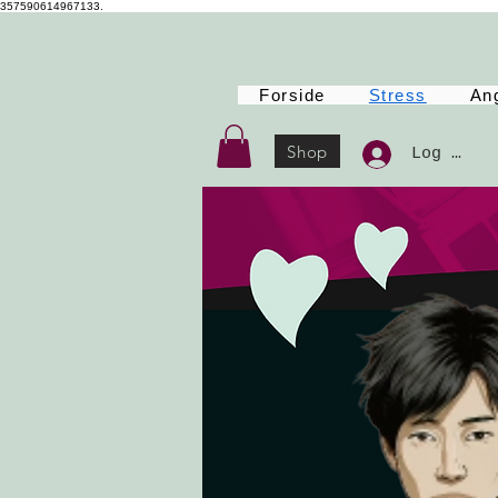
357590614967133.
Forside
Stress
An
Shop
Log Ind