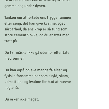
til at gøre andet end at sove og hvile og 
gemme dog under dynen.
Tanken om at forlade ens trygge rammer 
eller seng, det kan give kvalme, øget 
sårbarhed, da ens krop er så tung som 
store cementblokke, og du er træt med 
træt på.
Du tør måske ikke gå udenfor eller tale 
med venner.
Du kan også opleve mange følelser og 
fysiske fornemmelser som skyld, skam, 
udmattelse og kvalme for blot at nævne 
nogle få.
Du orker ikke meget.