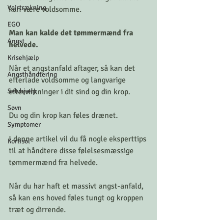
Vejrtrækning
kan være voldsomme.
EGO
Man kan kalde det tømmermænd fra 
Angst
helvede.
Krisehjælp
Når et angstanfald aftager, så kan det 
Angsthåndtering
efterlade voldsomme og langvarige 
Selvhjælp
eftervirkninger i dit sind og din krop.
Søvn
Du og din krop kan føles drænet.
Symptomer
I denne artikel vil du få nogle eksperttips 
Kortisol
til at håndtere disse følelsesmæssige 
tømmermænd fra helvede.
Når du har haft et massivt angst-anfald, 
så kan ens hoved føles tungt og kroppen 
træt og dirrende.