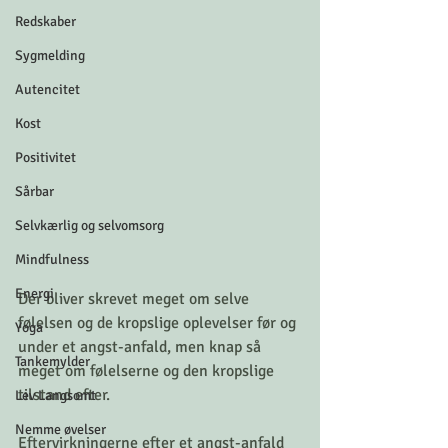
Redskaber
Sygmelding
Autencitet
Kost
Positivitet
Sårbar
Selvkærlig og selvomsorg
Mindfulness
Energi
Der bliver skrevet meget om selve 
følelsen og de kropslige oplevelser før og 
Yoga
under et angst-anfald, men knap så 
Tankemylder
meget om følelserne og den kropslige 
tilstand efter.
Lev Langsomt
Nemme øvelser
Eftervirkningerne efter et angst-anfald 