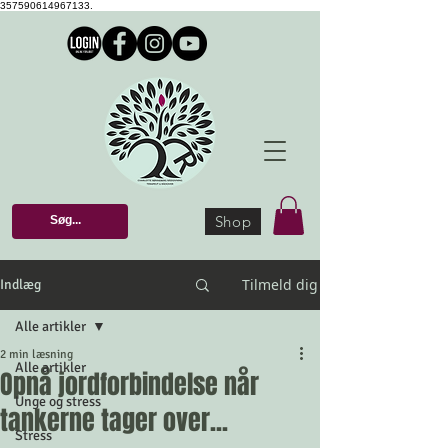
357590614967133.
Shop
Tilmeld dig
Indlæg
Alle artikler
2 min læsning
Alle artikler
Opnå jordforbindelse når
Unge og stress
tankerne tager over...
Stress