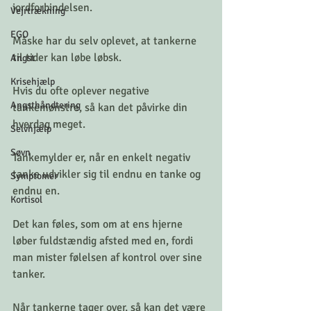
jordforbindelsen. 
Vejrtrækning
EGO
Måske har du selv oplevet, at tankerne 
til tider kan løbe løbsk. 
Angst
Krisehjælp
Hvis du ofte oplever negative 
Angsthåndtering
tankemønstre, så kan det påvirke din 
hverdag meget. 
Selvhjælp
Søvn
Tankemylder er, når en enkelt negativ 
tanke udvikler sig til endnu en tanke og 
Symptomer
endnu en. 
Kortisol
Det kan føles, som om at ens hjerne 
løber fuldstændig afsted med en, fordi 
man mister følelsen af kontrol over sine 
tanker.
Når tankerne tager over, så kan det være 