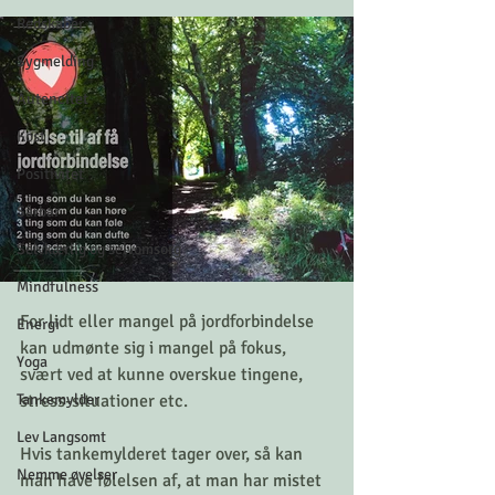
Redskaber
Sygmelding
Autencitet
Kost
Positivitet
Sårbar
Selvkærlig og selvomsorg
Mindfulness
For lidt eller mangel på jordforbindelse 
Energi
kan udmønte sig i mangel på fokus, 
Yoga
svært ved at kunne overskue tingene,  
Tankemylder
stress-situationer etc. 
Lev Langsomt
Hvis tankemylderet tager over, så kan 
Nemme øvelser
man have følelsen af, at man har mistet 