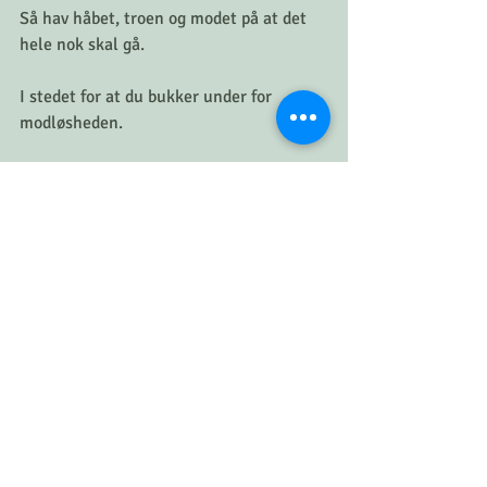
Så hav håbet, troen og modet på at det 
hele nok skal gå.
I stedet for at du bukker under for 
modløsheden.
Modløsheden må gerne være der.
Men den skal ikke fylde alt.
Træk vejret dybt og fortsæt med at 
klatre.
Lad ikke håbet gå i fuldstændig 
opløsning, for så åbner man måske døren 
op for en uventet gæst depression.
Nogle gange bliver vi nødt til at give 
slip, for at kunne acceptere det vi står 