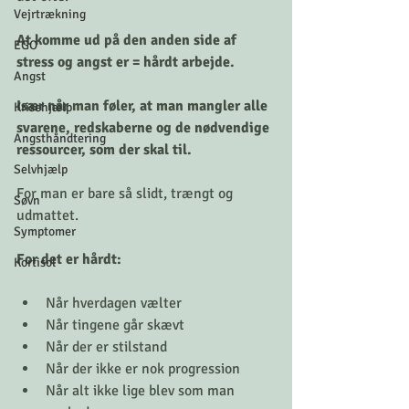
Vejrtrækning
At komme ud på den anden side af 
EGO
stress og angst er = hårdt arbejde.
Angst
Især når man føler, at man mangler alle 
Krisehjælp
svarene, redskaberne og de nødvendige 
Angsthåndtering
ressourcer, som der skal til.
Selvhjælp
For man er bare så slidt, trængt og 
Søvn
udmattet.
Symptomer
For det er hårdt:
Kortisol
Når hverdagen vælter
Når tingene går skævt
Når der er stilstand
Når der ikke er nok progression
Når alt ikke lige blev som man 