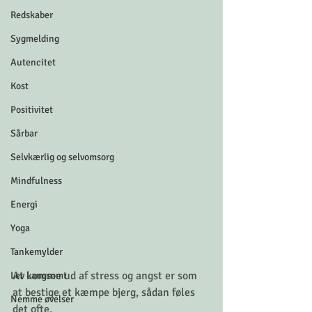
Redskaber
Sygmelding
Autencitet
Kost
Positivitet
Sårbar
Selvkærlig og selvomsorg
Mindfulness
Energi
Yoga
Tankemylder
At komme ud af stress og angst er som 
Lev Langsomt
at bestige et kæmpe bjerg, sådan føles 
Nemme øvelser
det ofte.