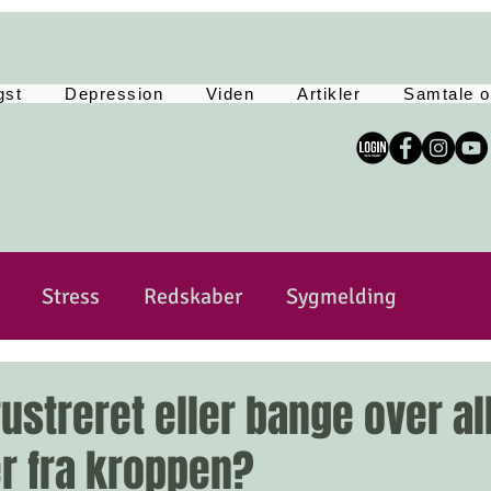
gst
Depression
Viden
Artikler
Samtale o
Stress
Redskaber
Sygmelding
sitivitet
Sårbar
Selvkærlig og selvomsorg
frustreret eller bange over al
 fra kroppen?
Yoga
Tankemylder
Lev Langsomt