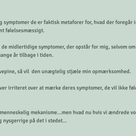
 symptomer de er faktisk metaforer for, hvad der foregår in
nt følelsesmæssigt.
g de midlertidige symptomer, der opstår for mig, selvom om
ange år tilbage i tiden.
avepine, så vil  den unægtelig stjæle min opmærksomhed.
r irriteret over at mærke deres symptomer, de vil ikke føle
 menneskelig mekanisme...men hvad nu hvis vi ændrede vore
 nysgerrige på det i stedet...