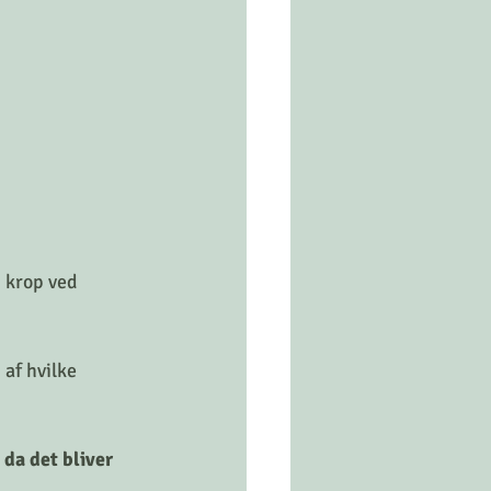
 krop ved 
af hvilke 
da det bliver 