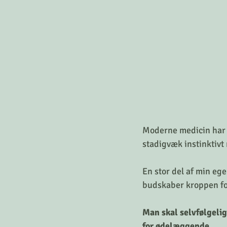
Moderne medicin har g
stadigvæk instinktivt
En stor del af min ege
budskaber kroppen f
Man skal selvfølgelig
for ødelæggende.