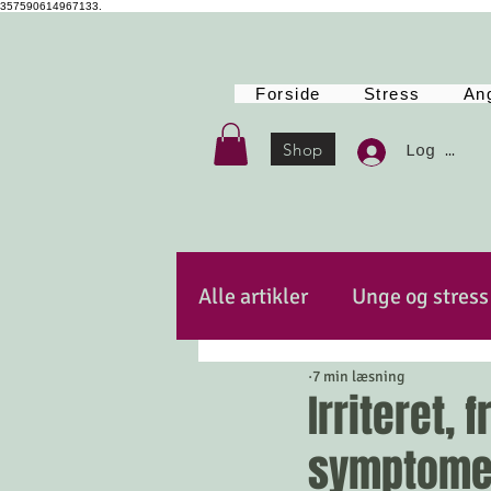
357590614967133.
Forside
Stress
An
Shop
Log Ind
Alle artikler
Unge og stress
7 min læsning
Autencitet
Kost
Po
Irriteret, 
symptomer
Mindfulness
Energi