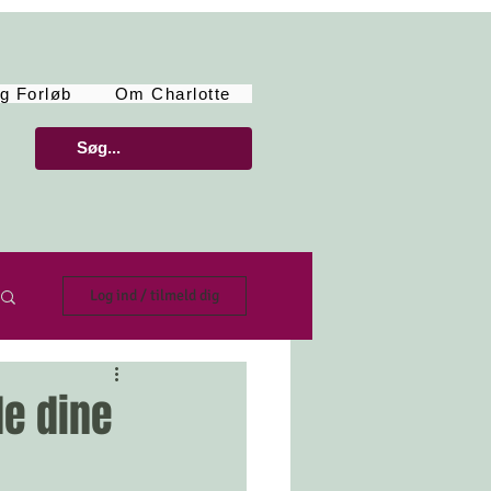
g Forløb
Om Charlotte
Log ind / tilmeld dig
le dine