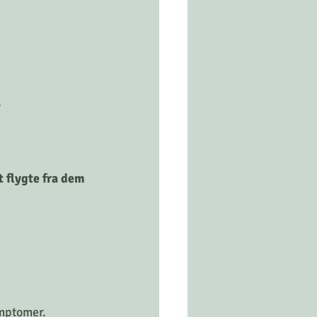
 
 flygte fra dem 
ymptomer.