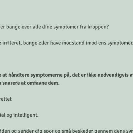
eller bange over alle dine symptomer fra kroppen?
ve irriteret, bange eller have modstand imod ens symptomer.
at håndtere symptomerne på, det er ikke nødvendigvis at
 snarere at omfavne dem. 
rettet
al og intelligent.
e tiden og sender dig spor og små beskeder gennem dens s