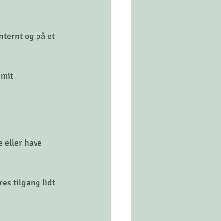
ternt og på et 
 mit 
 eller have 
s tilgang lidt 