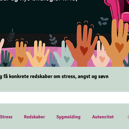
og få konkrete redskaber om stress,
angst og søvn
Stress
Redskaber
Sygmelding
Autencitet