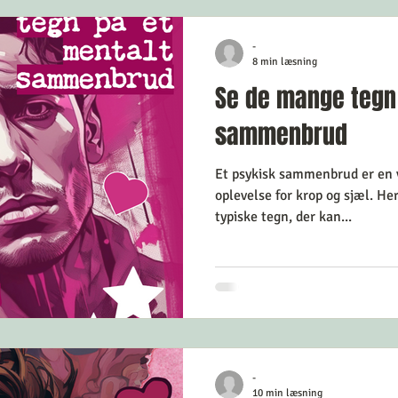
r
Selvkærlig og selvomsorg
Mindfulness
-
8 min læsning
Se de mange tegn
der
Lev Langsomt
Nemme øvelser
sammenbrud
Et psykisk sammenbrud er e
gst
Krisehjælp
Angsthåndtering
Selvhjælp
oplevelse for krop og sjæl. He
typiske tegn, der kan...
isol
-
10 min læsning