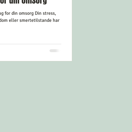
for din omsorg
ug for din omsorg Din stress,
gdom eller smertetilstande har