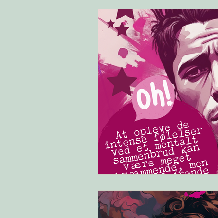
Kost
Positivitet
Sårba
Energi
Yoga
Tankemyl
Vejrtrækning
EGO
An
Søvn
Symptomer
Kort