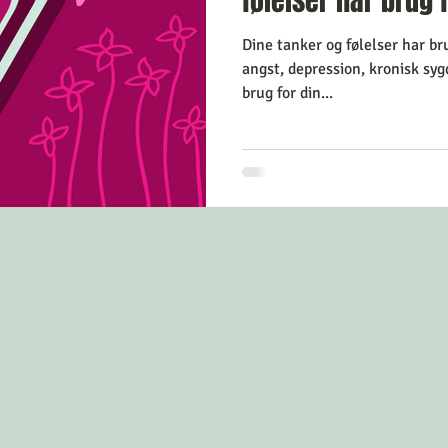
følelser har brug 
Dine tanker og følelser har br
angst, depression, kronisk sy
brug for din...