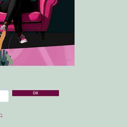
OK
Log ind / tilmeld dig