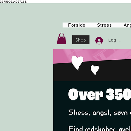
357590614967133.
Forside
Stress
An
Shop
Log Ind