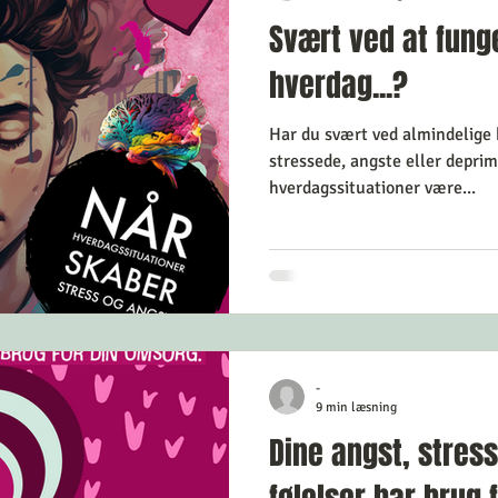
Svært ved at funge
hverdag...?
Har du svært ved almindelige 
stressede, angste eller deprimerede kan helt almindelige
hverdagssituationer være...
-
9 min læsning
Dine angst, stress