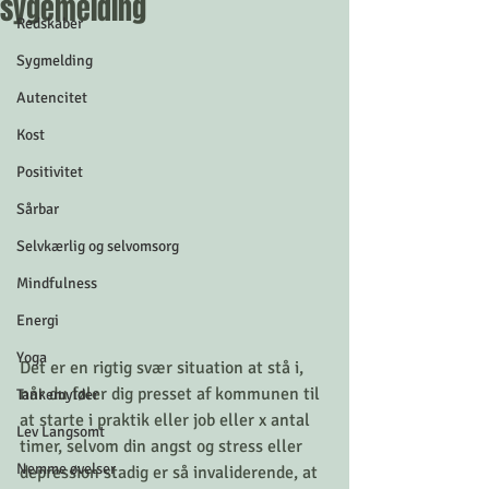
sygemelding
Redskaber
Sygmelding
Autencitet
Kost
Positivitet
Sårbar
Selvkærlig og selvomsorg
Mindfulness
Energi
Yoga
Det er en rigtig svær situation at stå i, 
når du føler dig presset af kommunen til 
Tankemylder
at starte i praktik eller job eller x antal 
Lev Langsomt
timer, selvom din angst og stress eller 
Nemme øvelser
depression stadig er så invaliderende, at 