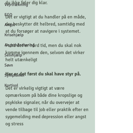
du ikke føler dig klar.
Vejrtrækning
EGO
Det er vigtigt at du handler på en måde, 
der beskytter dit helbred, samtidig med 
Angst
at du forsøger at navigere i systemet.
Krisehjælp
Angsthåndtering
Puha det er hård tid, men du skal nok 
komme igennem den, selvom det virker 
Selvhjælp
helt utænkeligt
Søvn
Her er det først du skal have styr på. 
Symptomer
Kortisol
Det er virkelig vigtigt at være 
opmærksom på både dine kropslige og 
psykiske signaler, når du overvejer at 
vende tilbage til job eller praktik efter en 
sygemelding med depression eller angst 
og stress