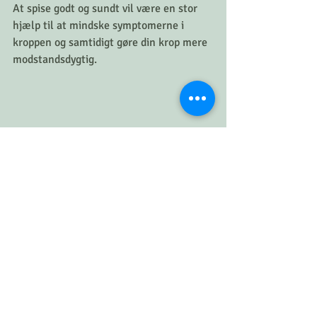
At spise godt og sundt vil være en stor 
hjælp til at mindske symptomerne i 
kroppen og samtidigt gøre din krop mere 
modstandsdygtig. 
Det kan være svært at gøre, når livet 
giver os udfordringer, men du kan også 