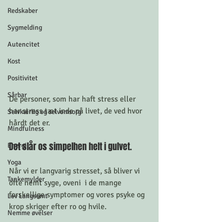
Redskaber
Sygmelding
Autencitet
Kost
Positivitet
Sårbar
De personer, som har haft stress eller 
har stress tæt inde på livet, de ved hvor 
Selvkærlig og selvomsorg
hårdt det er. 
Mindfulness
Det slår os simpelhen helt i gulvet. 
Energi
Yoga
Når vi er langvarig stresset, så bliver vi 
Tankemylder
ofte nemt syge, oveni  i de mange 
forskellige symptomer og vores psyke og 
Lev Langsomt
krop skriger efter ro og hvile.  
Nemme øvelser