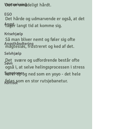
Det er umådeligt hårdt. 
Vejrtrækning
EGO
Det hårde og udmarvende er også, at det 
Angst
tager langt tid at komme sig. 
Krisehjælp
Så man bliver nemt og føler sig ofte 
Angsthåndtering
magtesløs, frustreret og ked af det. 
Selvhjælp
Det  svære og udfordrende består ofte 
Søvn
også i, at selve helingsprocessen i stress 
Symptomer
kører op og ned som en yoyo - det hele 
føles som en stor rutsjebanetur.
Kortisol