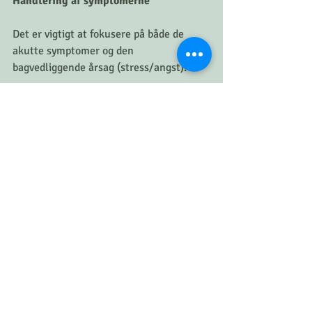
Håndtering af symptomerne
Det er vigtigt at fokusere på både de 
akutte symptomer og den 
bagvedliggende årsag (stress/angst):
Lindring af mundtørhed:
Drik vand: Drik vand regelmæssigt i løbet 
af dagen (undgå meget koldt/varmt 
vand). Hav altid vand i nærheden.
Stimuler spytproduktionen: Tyg 
sukkerfrit tyggegummi eller sug på 
sukkerfrie pastiller for at stimulere 
spytproduktionen.
Undgå udtørrende stoffer: Begræns eller 
undgå koffein, alkohol og tobak, da de 