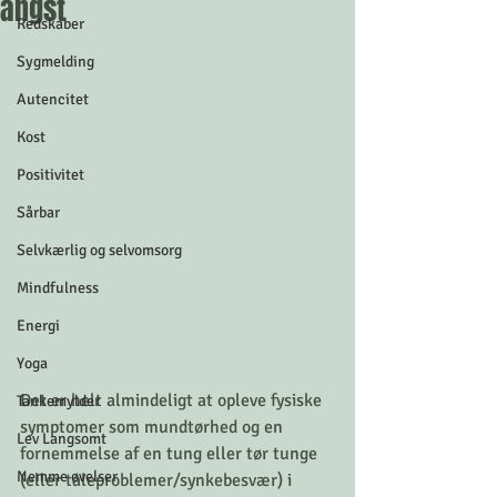
angst
Redskaber
Sygmelding
Autencitet
Kost
Positivitet
Sårbar
Selvkærlig og selvomsorg
Mindfulness
Energi
Yoga
Det er helt almindeligt at opleve fysiske 
Tankemylder
symptomer som mundtørhed og en 
Lev Langsomt
fornemmelse af en tung eller tør tunge 
Nemme øvelser
(eller taleproblemer/synkebesvær) i 