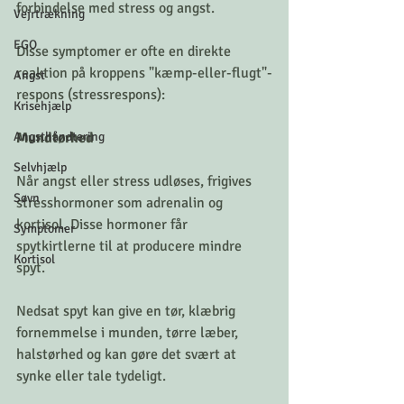
forbindelse med stress og angst.
Vejrtrækning
EGO
Disse symptomer er ofte en direkte 
reaktion på kroppens "kæmp-eller-flugt"-
Angst
respons (stressrespons):
Krisehjælp
Angsthåndtering
Mundtørhed
Selvhjælp
Når angst eller stress udløses, frigives 
Søvn
stresshormoner som adrenalin og 
kortisol. Disse hormoner får 
Symptomer
spytkirtlerne til at producere mindre 
Kortisol
spyt.
Nedsat spyt kan give en tør, klæbrig 
fornemmelse i munden, tørre læber, 
halstørhed og kan gøre det svært at 
synke eller tale tydeligt. 