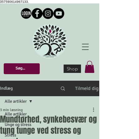
357590614967133.
Shop
Tilmeld dig
Indlæg
Alle artikler
3 min læsning
Alle artikler
Mundtørhed, synkebesvær og
Unge og stress
tung tunge ved stress og
Stress