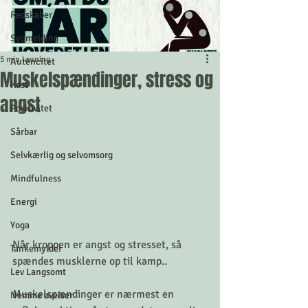
Redskaber
Sygmelding
5 min læsning
Autencitet
Muskelspændinger, stress og
Kost
angst
Positivitet
Sårbar
Selvkærlig og selvomsorg
Mindfulness
Energi
Yoga
Når kroppen er angst og stresset, så 
Tankemylder
spændes musklerne op til kamp.. 
Lev Langsomt
Muskelspændinger er nærmest en 
Nemme øvelser