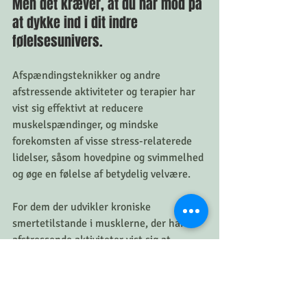
Men det kræver, at du har mod på 
at dykke ind i dit indre 
følelsesunivers. 
Afspændingsteknikker og andre 
afstressende aktiviteter og terapier har 
vist sig effektivt at reducere 
muskelspændinger, og mindske 
forekomsten af visse stress-relaterede 
lidelser, såsom hovedpine og svimmelhed 
og øge en følelse af betydelig velvære. 
For dem der udvikler kroniske 
smertetilstande i musklerne, der har 
afstressende aktiviteter vist sig at 
forbedre humøret og den daglige 
funktion.
Du kan lære mere om frigørelse af 