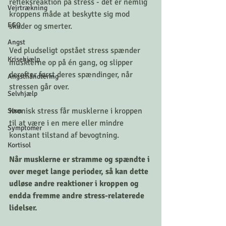
refleksreaktion på stress - det er nemlig 
Vejrtrækning
kroppens måde at beskytte sig mod 
EGO
skader og smerter.
Angst
Ved pludseligt opstået stress spænder 
Krisehjælp
musklerne op på én gang, og slipper 
derefter først deres spændinger, når 
Angsthåndtering
stressen går over. 
Selvhjælp
Kronisk stress får musklerne i kroppen 
Søvn
til at være i en mere eller mindre 
Symptomer
konstant tilstand af bevogtning. 
Kortisol
Når musklerne er stramme og spændte i 
over meget lange perioder, så kan dette 
udløse andre reaktioner i kroppen og 
endda fremme andre stress-relaterede 
lidelser.