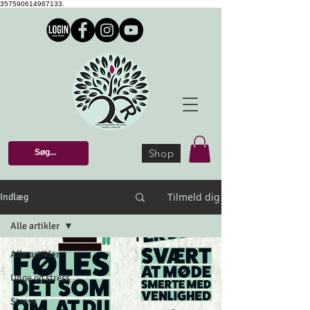
357590614967133.
Shop
Tilmeld dig
Indlæg
Alle artikler
Alle artikler
Unge og stress
Stress