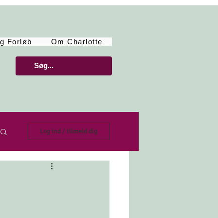
g Forløb
Om Charlotte
Log ind / tilmeld dig