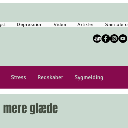
gst
Depression
Viden
Artikler
Samtale o
Stress
Redskaber
Sygmelding
sitivitet
Sårbar
Selvkærlig og selvomsorg
il mere glæde
Yoga
Tankemylder
Lev Langsomt