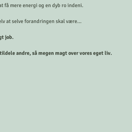
t få mere energi og en dyb ro indeni. 
elv at selve forandringen skal være... 
t job.
 tildele andre, så megen magt over vores eget liv. 