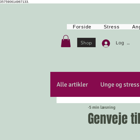
357590614967133.
Forside
Stress
An
Shop
Log Ind
Alle artikler
Unge og stress
5 min læsning
Autencitet
Kost
Po
Genveje t
Mindfulness
Energi