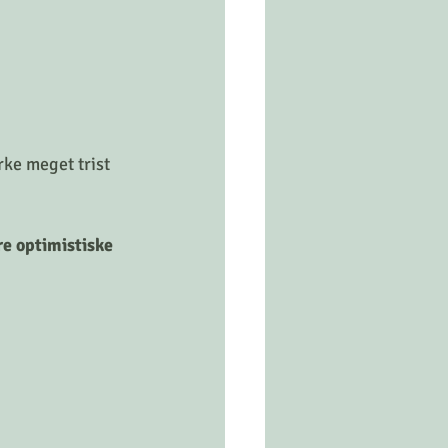
irke meget trist 
re optimistiske 