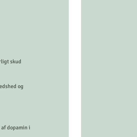
rligt skud 
redshed og 
 af dopamin i 