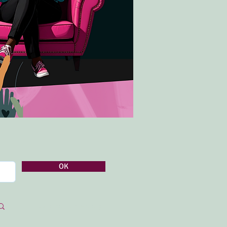
OK
Log ind / tilmeld dig