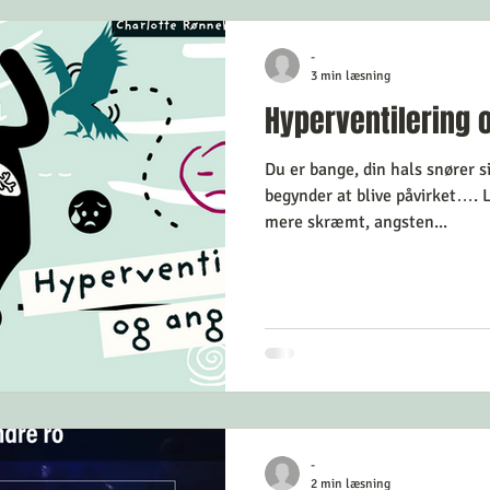
r
Selvkærlig og selvomsorg
Mindfulness
-
3 min læsning
Hyperventilering 
der
Lev Langsomt
Nemme øvelser
Du er bange, din hals snører 
begynder at blive påvirket…. L
gst
Krisehjælp
Angsthåndtering
Selvhjælp
mere skræmt, angsten...
isol
-
2 min læsning