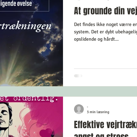
At grounde din ve
Det findes ikke noget værre en
system. Det er dybt ubehagelig
opslidende og hårdt...
-
3 min læsning
Effektive vejrtræ