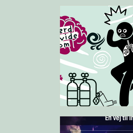
Kost
Positivitet
Sårba
Energi
Yoga
Tankemyl
Vejrtrækning
EGO
An
Søvn
Symptomer
Kort