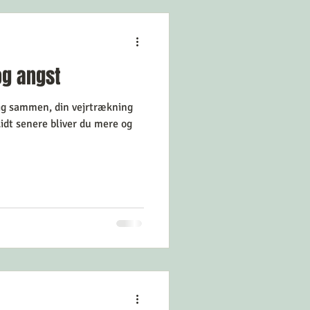
og angst
sig sammen, din vejrtrækning
idt senere bliver du mere og