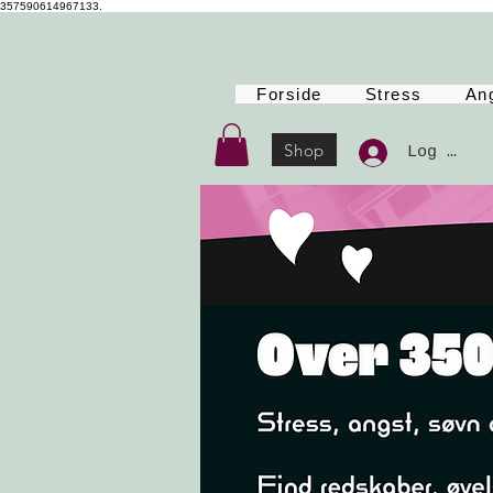
357590614967133.
Forside
Stress
An
Shop
Log Ind