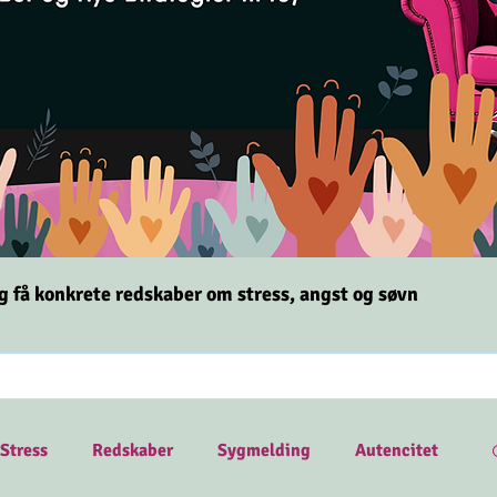
og få konkrete redskaber om stress,
angst og søvn
Stress
Redskaber
Sygmelding
Autencitet