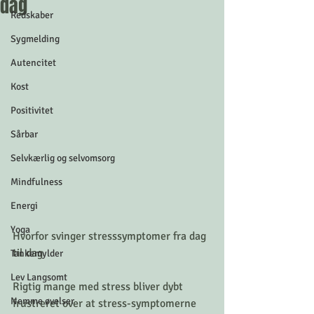
dag
Redskaber
Sygmelding
Autencitet
Kost
Positivitet
Sårbar
Selvkærlig og selvomsorg
Mindfulness
Energi
Yoga
Hvorfor svinger stresssymptomer fra dag 
til dag
Tankemylder
Lev Langsomt
Rigtig mange med stress bliver dybt 
Nemme øvelser
frustreret over at stress-symptomerne 