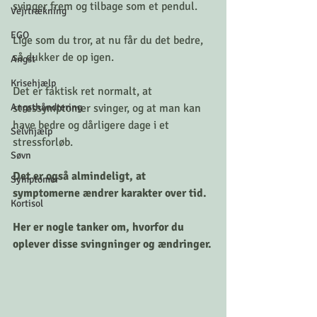
svinger frem og tilbage som et pendul.
Vejrtrækning
EGO
Lige som du tror, at nu får du det bedre, 
så dukker de op igen. 
Angst
Krisehjælp
Det er faktisk ret normalt, at 
Angsthåndtering
stressymptomer svinger, og at man kan 
have bedre og dårligere dage i et 
Selvhjælp
stressforløb.
Søvn
Det er også almindeligt, at 
Symptomer
symptomerne ændrer karakter over tid.
Kortisol
Her er nogle tanker om, hvorfor du 
oplever disse svingninger og ændringer.