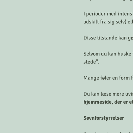
I perioder med intens 
adskilt fra sig selv) e
Disse tilstande kan g
Selvom du kan huske f
stede".
Mange føler en form f
Du kan læse mere uvir
hjemmeside, der er et
Søvnforstyrrelser