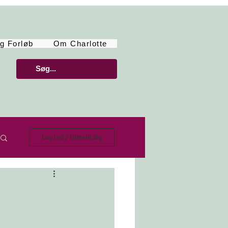
g Forløb
Om Charlotte
Log ind / tilmeld dig