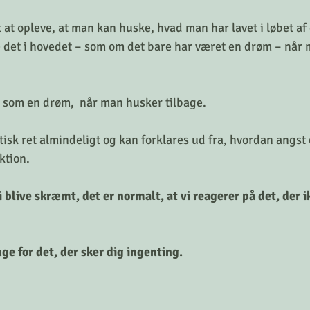
t at opleve, at man kan huske, hvad man har lavet i løbet a
 det i hovedet – som om det bare har været en drøm – når m
dt som en drøm,  når man husker tilbage.
isk ret almindeligt og kan forklares ud fra, hvordan angst 
ktion.
i blive skræmt, det er normalt, at vi reagerer på det, der i
ge for det, der sker dig ingenting. 