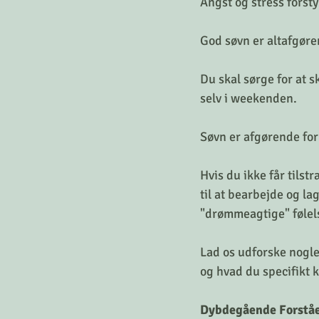
Angst og stress forsty
God søvn er altafgøre
Du skal sørge for at sk
selv i weekenden.
Søvn er afgørende fo
Hvis du ikke får tilst
til at bearbejde og la
"drømmeagtige" følel
Lad os udforske nogle
og hvad du specifikt 
Dybdegående Forståe