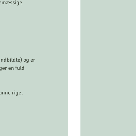
semæssige 
indbildte) og er 
gør en fuld 
anne rige, 