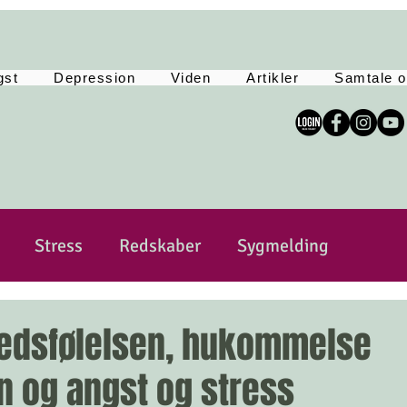
gst
Depression
Viden
Artikler
Samtale o
Stress
Redskaber
Sygmelding
sitivitet
Sårbar
Selvkærlig og selvomsorg
hedsfølelsen, hukommelse
n og angst og stress
Yoga
Tankemylder
Lev Langsomt