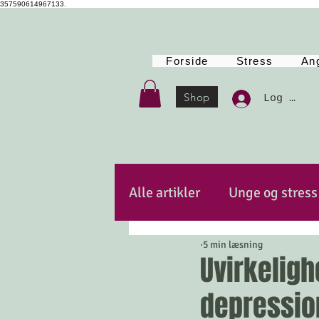
357590614967133.
Forside
Stress
An
Shop
Log Ind
Alle artikler
Unge og stress
5 min læsning
Autencitet
Kost
Po
Uvirkelig
depressio
Mindfulness
Energi