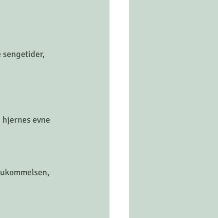
e sengetider, 
n hjernes evne 
 hukommelsen, 