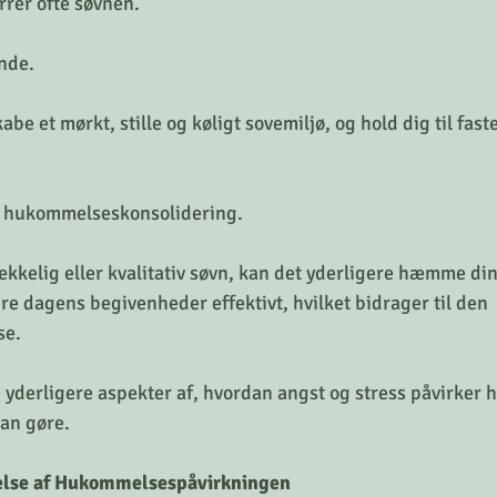
rrer ofte søvnen.
nde. 
abe et mørkt, stille og køligt sovemiljø, og hold dig til fast
r hukommelseskonsolidering.
rækkelig eller kvalitativ søvn, kan det yderligere hæmme di
gre dagens begivenheder effektivt, hvilket bidrager til den 
se.
 yderligere aspekter af, hvordan angst og stress påvirker
kan gøre.
lse af Hukommelsespåvirkningen