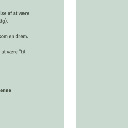
lse af at være 
lig).
gesom en drøm.
at være "til 
denne 