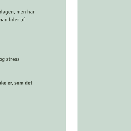
f dagen, men har 
an lider af 
og stress 
kke er, som det 