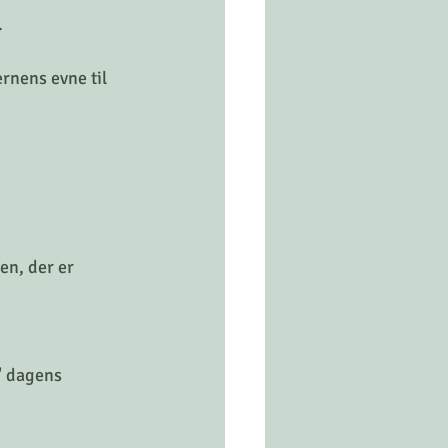
.
rnens evne til 
n, der er 
 
" dagens 