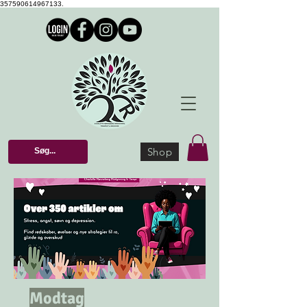
357590614967133.
Shop
Modtag