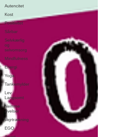
Autencitet
Kost
Positivitet
Sårbar
Selvkærlig
og
selvomsorg
Mindfulness
Energi
Yoga
Tankemylder
Lev
Langsomt
Nemme
øvelser
Vejrtrækning
EGO
Angst