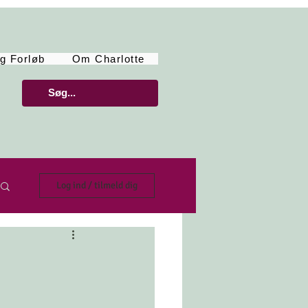
g Forløb
Om Charlotte
Log ind / tilmeld dig