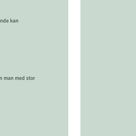
ende kan 
an man med stor 