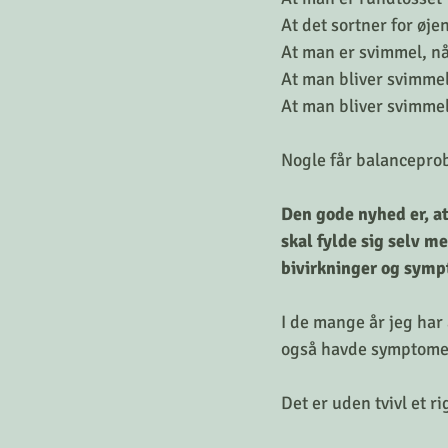
At det sortner for øje
At man er svimmel, nå
At man bliver svimmel
At man bliver svimmel
Nogle får balancepr
Den gode nyhed er, at
skal fylde sig selv m
bivirkninger og symp
I de mange år jeg har
også havde symptome
Det er uden tvivl et r