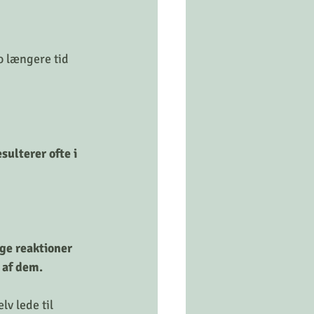
o længere tid 
ulterer ofte i 
ge reaktioner 
 af dem. 
v lede til 