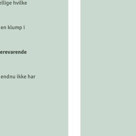
llige hvilke 
 en klump i 
gerevarende 
u endnu ikke har 