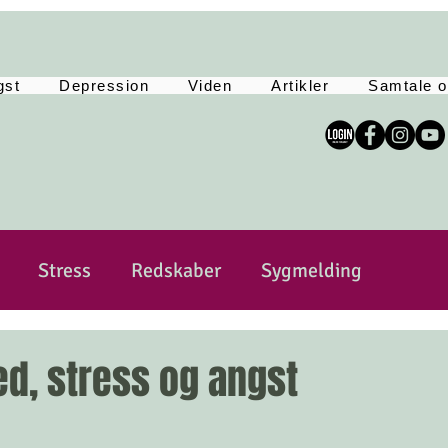
gst
Depression
Viden
Artikler
Samtale o
Stress
Redskaber
Sygmelding
sitivitet
Sårbar
Selvkærlig og selvomsorg
d, stress og angst
Yoga
Tankemylder
Lev Langsomt