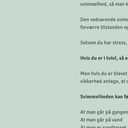
svimmelhed, så man k
Den vedvarende svimme
forværre tilstanden og
Selvom du har stress,
Hvis du er i tvivl, så
Men hvis du er blevet
sikkerhed antage, at d
Svimmelheden kan føl
At man går på gynge
At man går på vand
At man er rundtosset