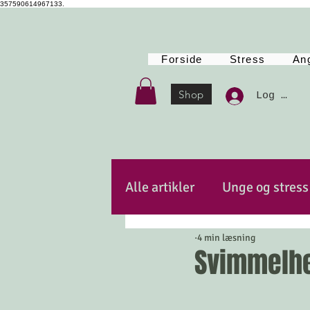
357590614967133.
Forside
Stress
An
Shop
Log Ind
Alle artikler
Unge og stress
4 min læsning
Autencitet
Kost
Po
Svimmelhe
Mindfulness
Energi