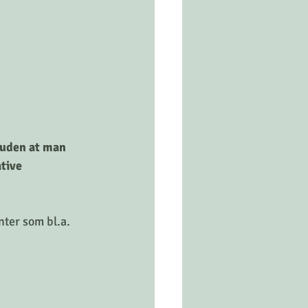
 uden at man 
tive 
ter som bl.a. 