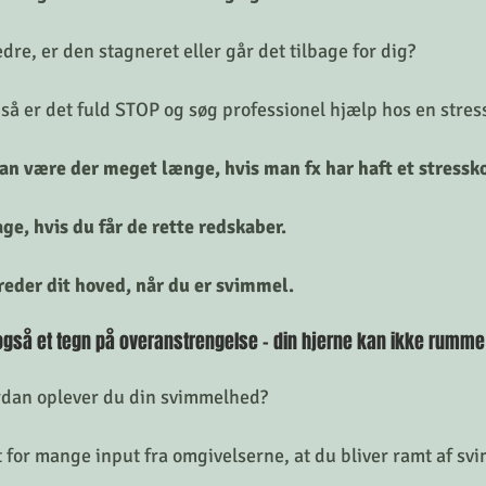
edre, er den stagneret eller går det tilbage for dig?
 så er det fuld STOP og søg professionel hjælp hos en stres
 være der meget længe, hvis man fx har haft et stressko
ge, hvis du får de rette redskaber.
freder dit hoved, når du er svimmel. 
gså et tegn på overanstrengelse - din hjerne kan ikke rumme f
rdan oplever du din svimmelhed? 
et for mange input fra omgivelserne, at du bliver ramt af s