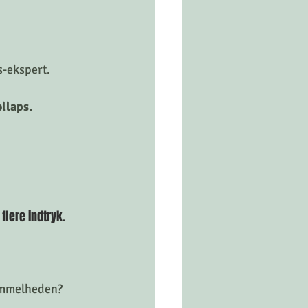
s-ekspert. 
llaps. 
lere indtryk. 
vimmelheden? 