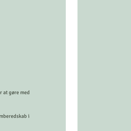
r at gøre med 
armberedskab i 