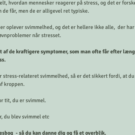
elt, hvordan mennesker reagerer på stress, og det er forske
e får, men de er alligevel ret typiske. 
 der oplever svimmelhed, og det er hellere ikke alle,  der har
søvnproblemer når stresset. 
 af de kraftigere symptomer, som man ofte får efter læn
ss.
r stress-relateret svimmelhed, så er det sikkert fordi, at d
af kroppen.
r tit, du er svimmel.  
r, du blev svimmel etc
esbog  - så du kan danne dig og få et overblik. 