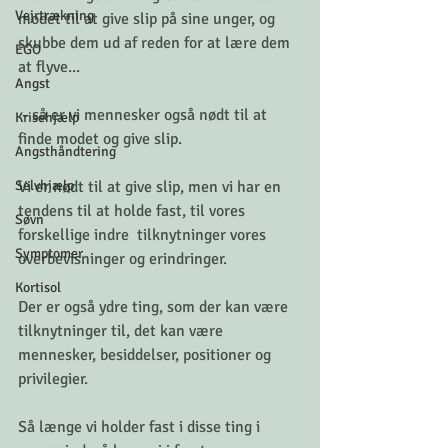
Vejrtrækning
modet til at give slip på sine unger, og 
skubbe dem ud af reden for at lære dem 
EGO
at flyve... 
Angst
 - så er vi mennesker også nødt til at 
Krisehjælp
finde modet og give slip. 
Angsthåndtering
Selvhjælp
Vi er nødt til at give slip, men vi har en 
tendens til at holde fast, til vores 
Søvn
forskellige indre  tilknytninger vores 
Symptomer
overbevisninger og erindringer. 
Kortisol
Der er også ydre ting, som der kan være 
tilknytninger til, det kan være 
mennesker, besiddelser, positioner og 
privilegier. 
Så længe vi holder fast i disse ting i 