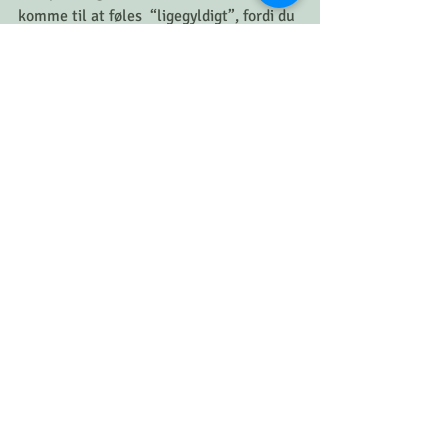
komme til at føles  “ligegyldigt”, fordi du 
ikke er helt “tilstede” men er mere 
fraværende.
Generelt er din krop en af de bedste 
indgange til nuet. 
Når du retter din opmærksomhed ind på 
og i kroppen så bliver sindet mere rolig 
og stille. 
Du kan også lade dig guide af dit 
åndedræt, hvis det andet volder dig 
besvær eller føles udfordrende. 
Næste skridt er at yde 
selvomsorg og selvkærlighed