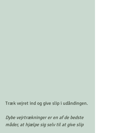
Træk vejret ind og give slip i udåndingen. 
Dybe vejrtrækninger er en af de bedste 
måder, at hjælpe sig selv til at give slip