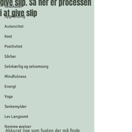
give slip. Så her er processen
Redskaber
i at give slip
Sygmelding
Autencitet
Kost
Positivitet
Sårbar
Selvkærlig og selvomsorg
Mindfulness
Energi
Yoga
Tankemylder
Lev Langsomt
Nemme øvelser
Akkurat lige som fuglen der må finde 