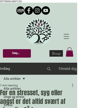
357590614967133.
Shop
Tilmeld dig
Indlæg
Alle artikler
7 min læsning
Alle artikler
For en stresset, syg eller
Unge og stress
angst er det altid svært af
Stress