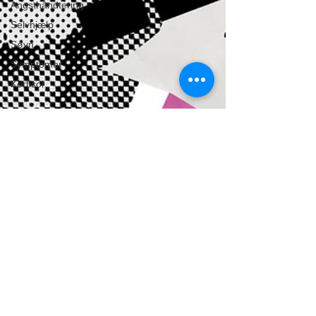
Angsthåndtering
Selvhjælp
Søvn
Symptomer
Kortisol