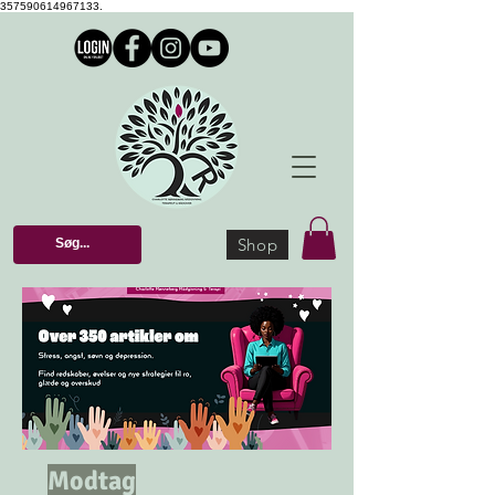
357590614967133.
Shop
Modtag