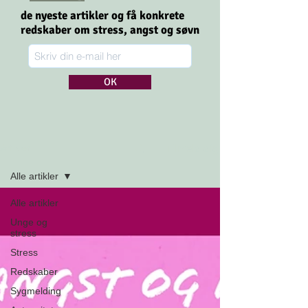
de nyeste artikler og få konkrete
redskaber om stress,
angst og søvn
OK
Tilmeld dig
Artikler
Alle artikler
Alle artikler
Unge og
stress
Stress
Redskaber
Sygmelding