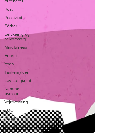
Autencitet
Kost
Positivitet
Sårbar
Selvkærlig og
selvomsorg
Mindfulness
Energi
Yoga
Tankemylder
Lev Langsomt
Nemme
øvelser
Vejrtrækning
EGO
Angst
Krisehjælp