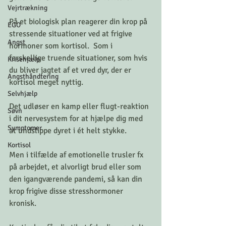
Vejrtrækning
På et biologisk plan reagerer din krop på 
EGO
stressende situationer ved at frigive 
Angst
hormoner som kortisol.  Som i 
forskellige truende situationer, som hvis 
Krisehjælp
du bliver jagtet af et vred dyr, der er 
Angsthåndtering
kortisol meget nyttig.
Selvhjælp
Det udløser en kamp eller flugt-reaktion 
Søvn
i dit nervesystem for at hjælpe dig med 
Symptomer
at undslippe dyret i ét helt stykke. 
Kortisol
Men i tilfælde af emotionelle trusler fx 
på arbejdet, et alvorligt brud eller som 
den igangværende pandemi, så kan din 
krop frigive disse stresshormoner 
kronisk. 