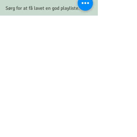
Sørg for at få lavet en god playliste. 
Jeg har selv over flere år fået lavet en 
fantastisk god afstressende og 
beroligende playliste med afslappende 
musik og sange. 
Den kan anbefales 
Musik er en god distraktion eller 
afledning fra konkurrerende interne 
eller eksterne stressstimuli.
Da musik udløser en form for 
fornøjelsesreaktion, så vil vores hjerne 
hellere beskæfige os med det end andet. 
Musik giver dig et lukket fri- eller 