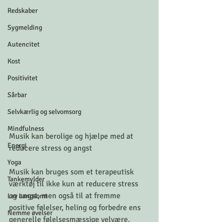
Redskaber
Sygmelding
Autencitet
Kost
Positivitet
Sårbar
Selvkærlig og selvomsorg
Mindfulness
Musik kan berolige og hjælpe med at 
Energi
reducere stress og angst
Yoga
Musik kan bruges som et terapeutisk 
Tankemylder
værktøj til ikke kun at reducere stress 
og angst, men også til at fremme 
Lev Langsomt
positive følelser, heling og forbedre ens 
Nemme øvelser
generelle følelsesmæssige velvære. 