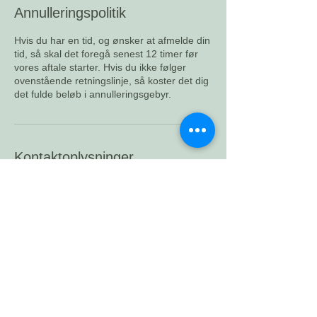
Annulleringspolitik
Hvis du har en tid, og ønsker at afmelde din
tid, så skal det foregå senest 12 timer før
vores aftale starter. Hvis du ikke følger
ovenstående retningslinje, så koster det dig
det fulde beløb i annulleringsgebyr.
Kontaktoplysninger
+ 24629080
charlotte@ronneberg.dk
Charlotte Rønneberg Rådgivning,
Soløjedalen, Randers, Danmark
Del siden