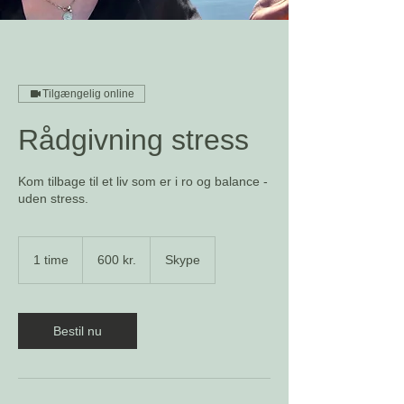
Tilgængelig online
Rådgivning stress
Kom tilbage til et liv som er i ro og balance -
uden stress.
600
danske
1 time
1
600 kr.
Skype
kroner
t
i
m
Bestil nu