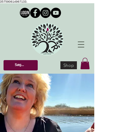
357590614967133.
Shop