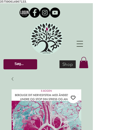
357590614967133.
Shop