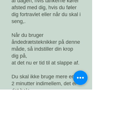
af dagen, hvis tankerne kører
afsted med dig, hvis du føler
dig fortravlet eller når du skal i
seng,.
Når du bruger
åndedrætsteknikker på denne
måde, så indstiller din krop
dig på,
at det nu er tid til at slappe af.
Du skal ikke bruge mere end
2 minutter indimellem, det er
det hele.
Så ønsker du at stresse af,
reducere angst og slappe
bedre af og opnå bedre
balance?