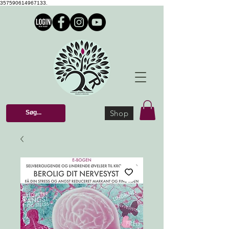
357590614967133.
Shop