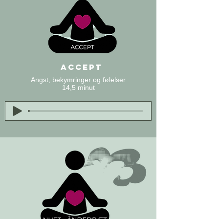
ACCEPT
Angst, bekymringer og følelser
14,5 minut