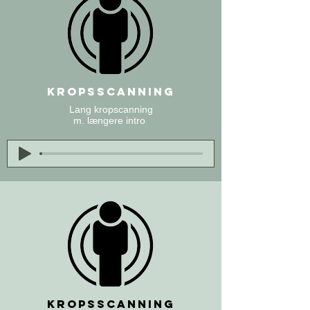
Kropsscanning
Lang kropscanning
m. længere intro
Kropsscanning