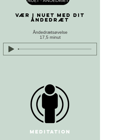
Vær i nuet med dit
åndedræt
Åndedrætsøvelse
17,5 minut
meditation