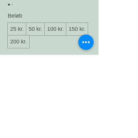
Beløb
25 kr.
50 kr.
100 kr.
150 kr.
200 kr.
Antal
Køb nu
Del siden
​© 2026
by