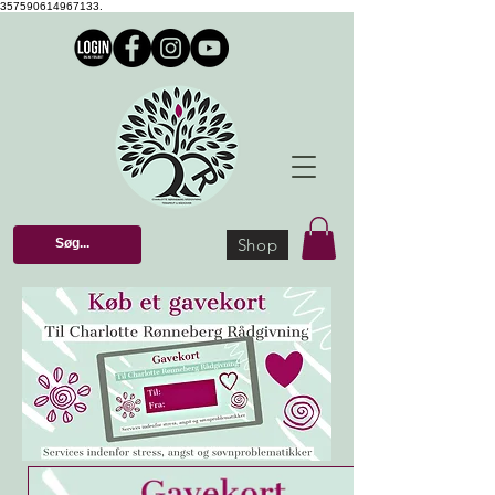
357590614967133.
Shop