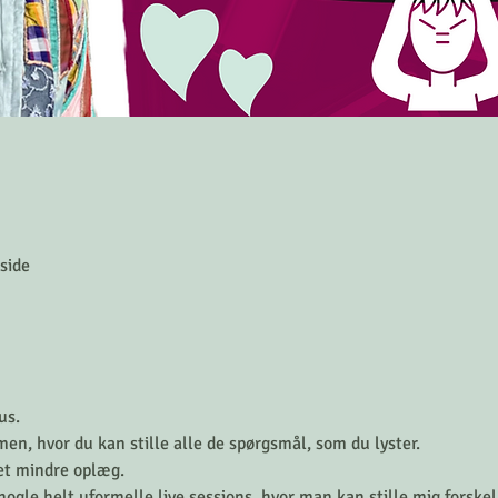
side
us.
men, hvor du kan stille alle de spørgsmål, som du lyster.
et mindre oplæg.
ogle helt uformelle live sessions, hvor man kan stille mig forske