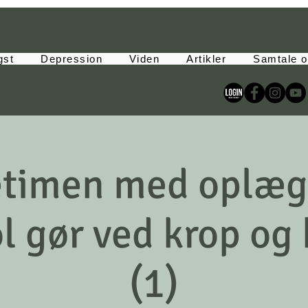
gst
Depression
Viden
Artikler
Samtale o
timen med oplæg
ol gør ved krop og 
(1)