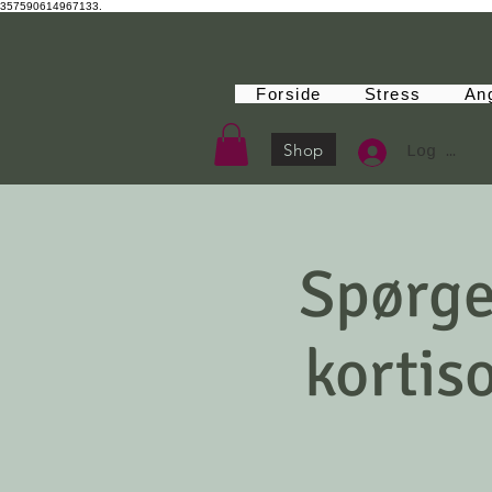
357590614967133.
Forside
Stress
An
Shop
Log Ind
Spørge
kortis