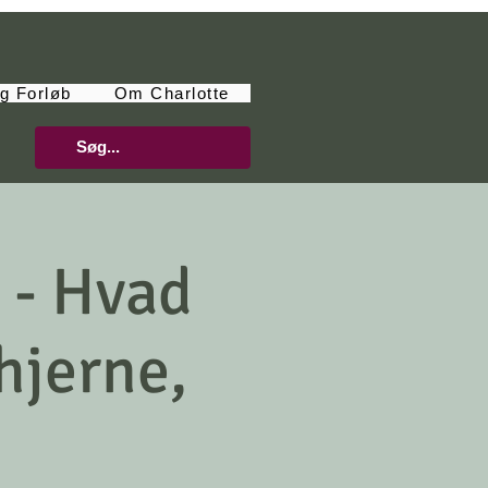
g Forløb
Om Charlotte
 - Hvad
hjerne,