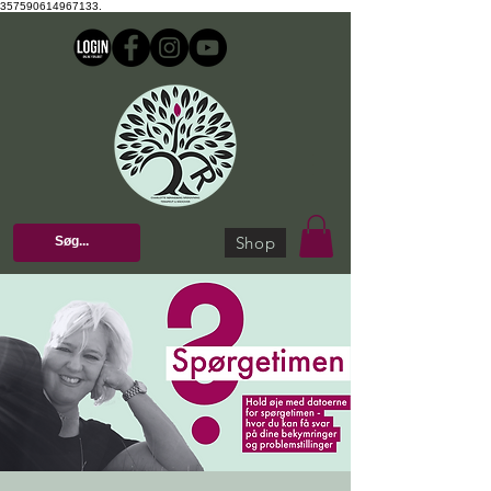
357590614967133.
Shop