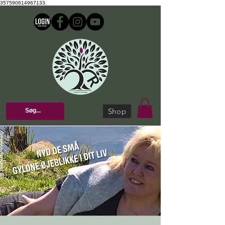
357590614967133.
Shop