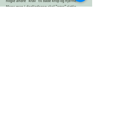
nogle andre “krav” til både krop og hjerne. 
Mens man i dagligdagen skal "gøre" rigtig 
mange ting, så skal man i naturen bare ”være” 
- og være sig selv. 
Man bliver ligesom et med naturen.  
Vis mere
Del dette event
Del siden
​© 2026
by
Charlotte Rønneberg Rådgivning &
Terapi