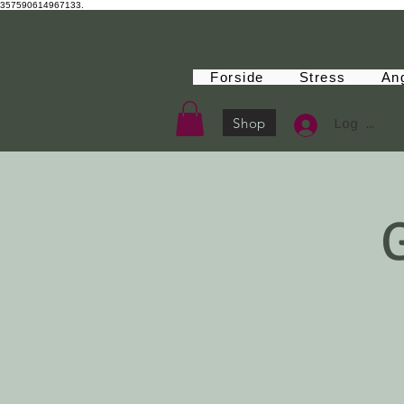
357590614967133.
Forside
Stress
An
Shop
Log Ind
G