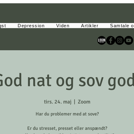
gst
Depression
Viden
Artikler
Samtale o
od nat og sov go
tirs. 24. maj
  |  
Zoom
Har du problemer med at sove?
Er du stresset, presset eller anspændt?