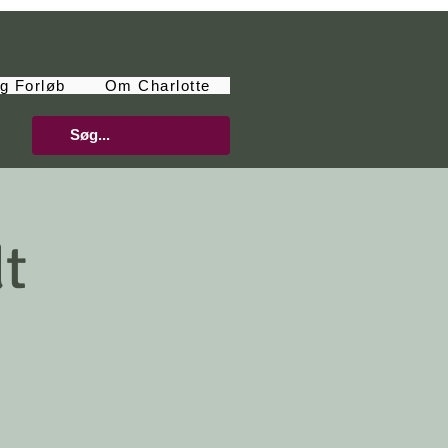
g Forløb
Om Charlotte
dt