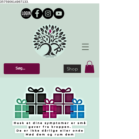
357590614967133.
Shop