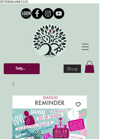
357590614967133.
Shop