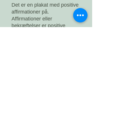
Det er en plakat med positive
affirmationer på.
Affirmationer eller
bekræftelser er positive
udsagn, der kan hjælpe dig
med at udfordre og overvinde
selvsaboterende og negative
tanker.
Når du gentager dem ofte og
du begynder at tro på dem,
kan du begynde at foretage
positive ændringer.
Den kan printes eller trykkes i
A3 og A4.
Del siden