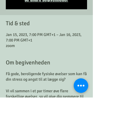
Tid & sted
Jan 15, 2023, 7:00 PM GMT+1 – Jan 16, 2023,
7:00 PM GMT+1
zoom
Om begivenheden
Få gode, beroligende fysiske øvelser som kan få
din stress og angst til at lægge sig?
Vi vil sammen i et par timer øve flere
forskellige øvelser, so vil give dig nemmere til
ro via Nervus Vagus!
I denne workshop kigger vi nærmere på Vagus-
nerven og hvorfor den giver ro.