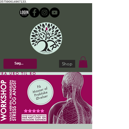
357590614967133.
Shop