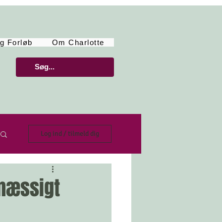
g Forløb
Om Charlotte
Log ind / tilmeld dig
lmæssigt