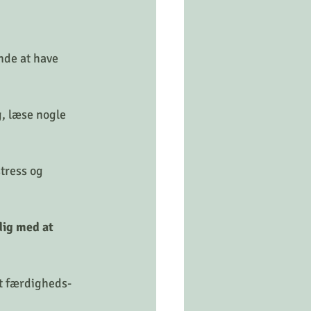
nde at have 
g, læse nogle 
tress og 
dig med at 
et færdigheds-