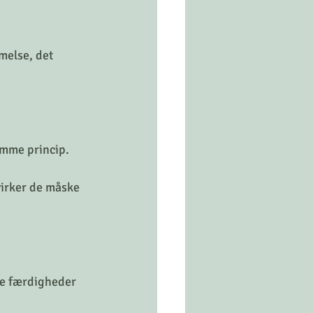
melse, det 
mme princip. 
irker de måske 
e færdigheder 