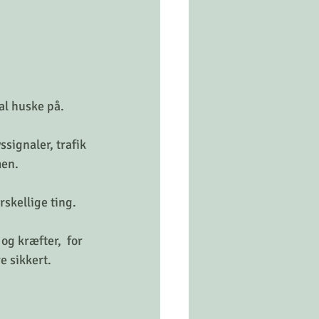
al huske på. 
signaler, trafik 
en. 
skellige ting. 
g kræfter,  for 
e sikkert.