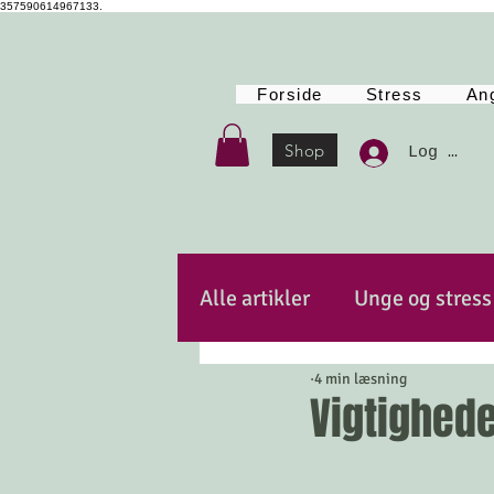
357590614967133.
Forside
Stress
An
Shop
Log Ind
Alle artikler
Unge og stress
4 min læsning
Autencitet
Kost
Po
Vigtighede
Mindfulness
Energi