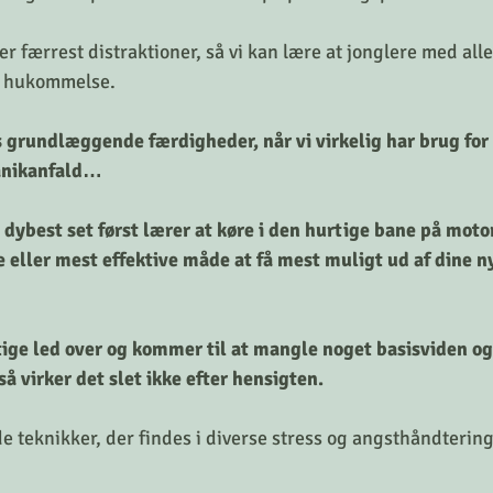
 er færrest distraktioner, så vi kan lære at jonglere med all
s hukommelse. 
s grundlæggende færdigheder, når vi virkelig har brug for
panikanfald…
vi dybest set først lærer at køre i den hurtige bane på motor
e eller mest effektive måde at få mest muligt ud af dine 
tige led over og kommer til at mangle noget basisviden og
 så virker det slet ikke efter hensigten. 
e teknikker, der findes i diverse stress og angsthåndtering