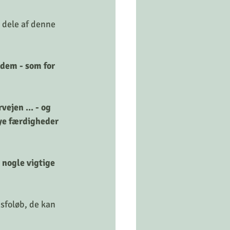
e dele af denne 
 dem - som for 
vejen ... - og 
nye færdigheder 
 nogle vigtige 
sfoløb, de kan 