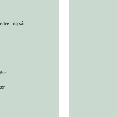
edre - og så 
ivt.
ær. 