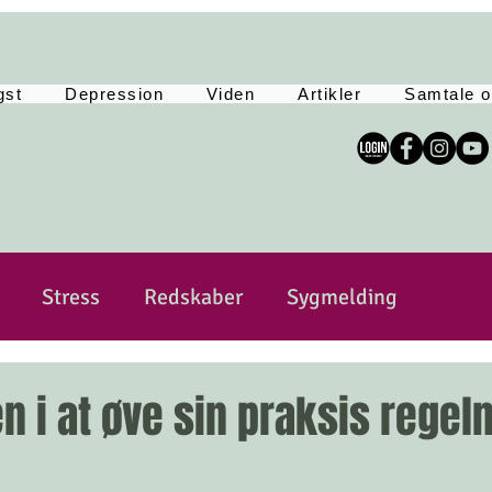
gst
Depression
Viden
Artikler
Samtale o
Stress
Redskaber
Sygmelding
sitivitet
Sårbar
Selvkærlig og selvomsorg
n i ​​at øve sin praksis rege
Yoga
Tankemylder
Lev Langsomt