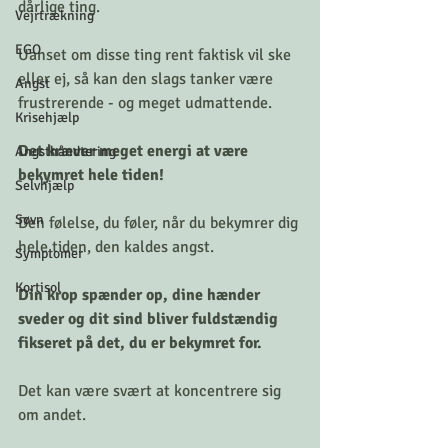
dårlige ting. 
Vejrtrækning
EGO
Uanset om disse ting rent faktisk vil ske 
eller ej, så kan den slags tanker være 
Angst
frustrerende - og meget udmattende.
Krisehjælp
Det kræver meget energi at være 
Angsthåndtering
bekymret hele tiden!
Selvhjælp
Søvn
Den følelse, du føler, når du bekymrer dig 
hele tiden, den kaldes angst.
Symptomer
Kortisol
Din krop spænder op, dine hænder 
sveder og dit sind bliver fuldstændig 
fikseret på det, du er bekymret for.
Det kan være svært at koncentrere sig 
om andet.