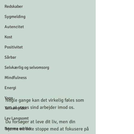
Redskaber
Sygmelding
Autencitet
Kost
Positivitet
Sårbar
Selvkærlig og selvomsorg
Mindfulness
Energi
Yoga
Nogle gange kan det virkelig føles som 
om at vores sind arbejder imod os. 
Tankemylder
Lev Langsomt
Du forsøger at leve dit liv, men din 
Nemme øvelser
hjerne vil ikke stoppe med at fokusere på 