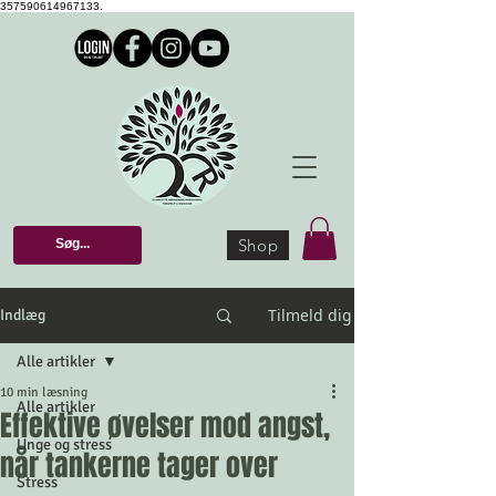
357590614967133.
Shop
Tilmeld dig
Indlæg
Alle artikler
10 min læsning
Alle artikler
Effektive øvelser mod angst,
Unge og stress
når tankerne tager over
Stress