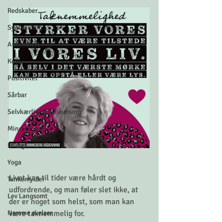
Redskaber
Sygmelding
Autencitet
Kost
Positivitet
Sårbar
Selvkærlig og selvomsorg
Mindfulness
Energi
Yoga
Livet kan til tider være hårdt og 
Tankemylder
udfordrende, og man føler slet ikke, at 
Lev Langsomt
der er noget som helst, som man kan 
Nemme øvelser
være taknemmelig for.