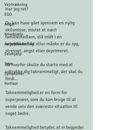
Vejrtrækning
Har jeg ret?
EGO
Du kan have gået igennem en nylig 
Angst
skilsmisse, mistet et nært 
Krisehjælp
familiemedlem, stå midt i en 
arbejdskonflikt eller måske er du syg, 
Angsthåndtering
stresset, angst eller deprimeret.
Selvhjælp
Søvn
Så hvorfor skulle du starte med at 
udtrykke dig taknemmeligt, det skal du 
Symptomer
fordi...
Kortisol
Taknemmelighed er en form for 
superpower, som du kan bruge til at 
vende selv den sværeste situation til 
noget bedre.
Taknemmelighed betyder, at vi begynder 