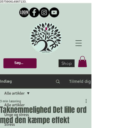
357590614967133.
Shop
Tilmeld dig
Indlæg
Alle artikler
3 min læsning
Alle artikler
Taknemmelighed Det lille ord
Unge og stress
med den kæmpe effekt
Stress