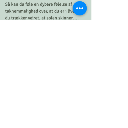
Så kan du føle en dybere følelse af 
taknemmelighed over, at du er i live, at 
du trækker vejret, at solen skinner….
På denne måde får du fokus på det gode i 
stedet for kun det dårlige.
Måske tror du mig ikke, når jeg fortæller 
dig det...
Men det vil bringe mere glæde og energi 
ind i dit liv.
Det hjælper at skifte vores fokus væk fra 
alt det der ikke virker, hen til alt det der 
faktisk virker.