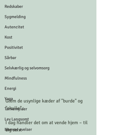
Redskaber
Sygmelding
Autencitet
Kost
Positivitet
Sårbar
Selvkærlig og selvomsorg
Mindfulness
Energi
Yoga
Glem de usynlige kæder af "burde" og 
"skulle".
Tankemylder
Lev Langsomt
I dag handler det om at vende hjem – til 
Nemme øvelser
dig selv. 