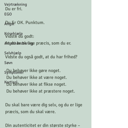
Vejrtrækning
Du er fri.
EGO
Du Er OK. Punktum.
Angst
Krisehjælp
Vidste du godt:
At du er ok lige præcis, som du er.
Angsthåndtering
Selvhjælp
Vidste du også godt, at du har frihed?
Søvn
 Du behøver ikke gøre noget.
Symptomer
 Du behøver ikke at være noget.
Kortisol
 Du behøver ikke at fikse noget.
 Du behøver ikke at præstere noget.
Du skal bare være dig selv, og du er lige 
præcis, som du skal være.
Din autenticitet er din største styrke – 