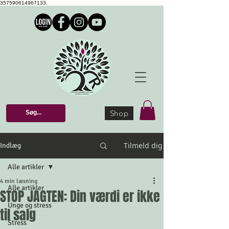
357590614967133.
Shop
Tilmeld dig
Indlæg
Alle artikler
4 min læsning
Alle artikler
STOP JAGTEN: Din værdi er ikke
Unge og stress
til salg
Stress