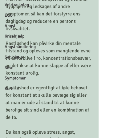
Vejrtrækning
hyppigere og ledsages af andre 
symptomer, så kan det forstyrre ens 
EGO
dagligdag og reducere en persons 
Angst
livskvalitet.
Krisehjælp
Rastløshed kan påvirke din mentale 
Angsthåndtering
tilstand og opleves som manglende evne 
Selvhjælp
til at forblive i ro, koncentrationsbesvær, 
og det ikke at kunne slappe af eller være 
Søvn
konstant urolig.
Symptomer
Rastløshed er egentligt at føle behovet 
Kortisol
for konstant at skulle bevæge sig eller 
at man er ude af stand til at kunne 
berolige sit sind eller en kombination af 
de to.
Du kan også opleve stress, angst, 