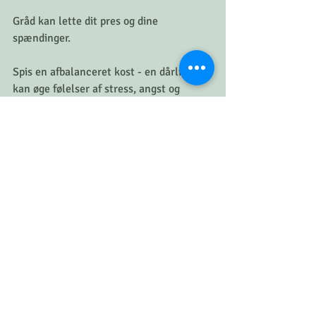
Gråd kan lette dit pres og dine 
spændinger.
Spis en afbalanceret kost - en dårlig kost 
kan øge følelser af stress, angst og 
depression.
Få den rigtige kost og vitaminer og 
reducer din stress og angst med op til 10-
20%
Læs her