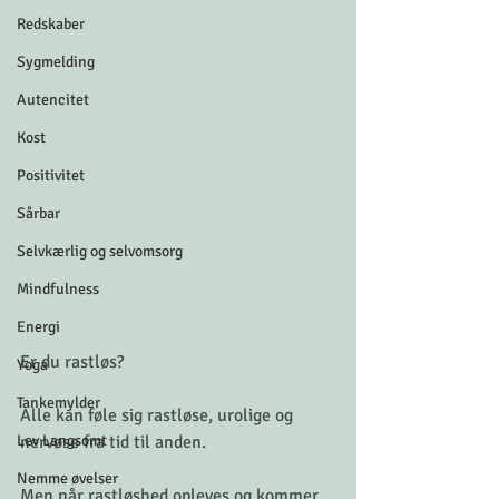
Redskaber
Sygmelding
Autencitet
Kost
Positivitet
Sårbar
Selvkærlig og selvomsorg
Mindfulness
Energi
Er du rastløs?
Yoga
Tankemylder
Alle kan føle sig rastløse, urolige og 
Lev Langsomt
nervøse fra tid til anden.
Nemme øvelser
Men når rastløshed opleves og kommer 