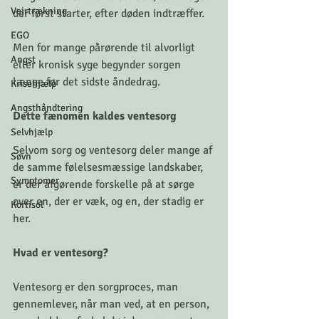
Vejrtrækning
der først starter, efter døden indtræffer.
EGO
Men for mange pårørende til alvorligt 
Angst
eller kronisk syge begynder sorgen 
længe før det sidste åndedrag.
Krisehjælp
Angsthåndtering
Dette fænomen kaldes ventesorg
Selvhjælp
Selvom sorg og ventesorg deler mange af 
Søvn
de samme følelsesmæssige landskaber, 
Symptomer
er der afgørende forskelle på at sørge 
over en, der er væk, og en, der stadig er 
Kortisol
her.
Hvad er ventesorg?
Ventesorg er den sorgproces, man 
gennemlever, når man ved, at en person, 