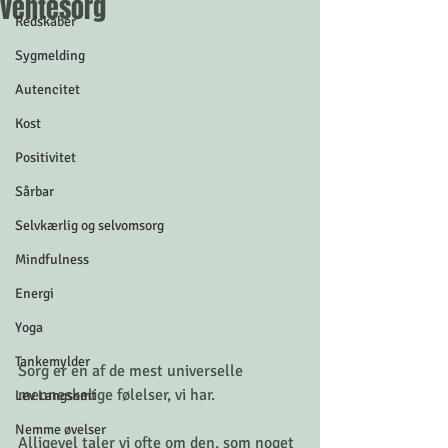
ventesorg
Redskaber
Sygmelding
Autencitet
Kost
Positivitet
Sårbar
Selvkærlig og selvomsorg
Mindfulness
Energi
Yoga
Tankemylder
Sorg er en af de mest universelle 
menneskelige følelser, vi har.
Lev Langsomt
Nemme øvelser
Alligevel taler vi ofte om den, som noget 