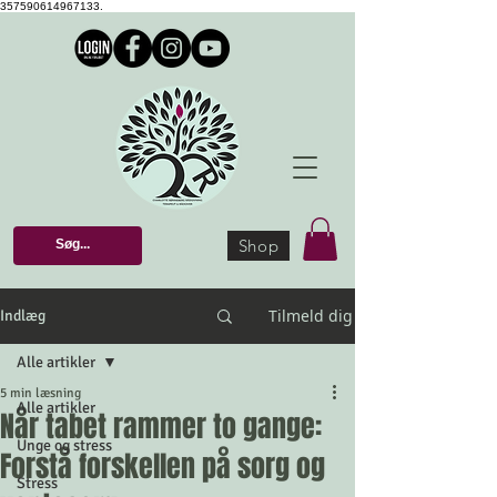
357590614967133.
Shop
Tilmeld dig
Indlæg
Alle artikler
5 min læsning
Alle artikler
Når tabet rammer to gange:
Unge og stress
Forstå forskellen på sorg og
Stress