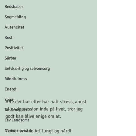
Redskaber
Sygmelding
Autencitet
Kost
Positivitet
Sårbar
Selvkærlig og selvomsorg
Mindfulness
Energi
Yoga
Alle der har eller har haft stress, angst 
eller depression inde på livet, tror jeg 
Tankemylder
godt kan blive enige om at: 
Lev Langsomt
Nemme øvelser
Det er umådeligt tungt og hårdt