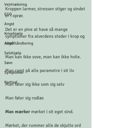
Vejrtrækning
Kroppen larmer, stressen stiger og sindet 
EGO
er i oprør. 
Angst
Det er en pine at have så mange 
Krisehjælp
symptomer fra alverdens steder i krop og 
sind
Angsthåndtering
Selvhjælp
Man kan ikke sove, man kan ikke hvile. 
Søvn
Man ramt på alle parametre i sit liv
Symptomer
Kortisol
Man føler sig ikke som sig selv 
Man føler sig rodløs
Man mærker 
mørket i sit eget sind.
Mørket, der rummer alle de skjulte ord 