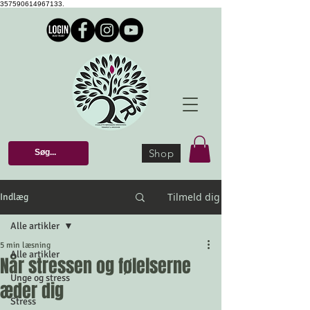
357590614967133.
Shop
Tilmeld dig
Indlæg
Alle artikler
5 min læsning
Alle artikler
Når stressen og følelserne
Unge og stress
æder dig
Stress