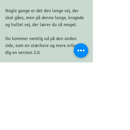
Nogle gange er det den lange vej, der 
skal gåes, men på denne lange, krogede 
og hullet vej, der lærer du så meget.
Du kommer nemlig ud på den anden 
side, som en stærkere og mere erfaren 
dig en version 2.0.
Så det er altså så vigtigt,  at du finder ud 
af, hvad der er vigtigt for dig, og hvilke 
skridt, du skal tage eller føler dig parat 
til at tage.
Et af disse skridt kunne være Online 
Forløbet, der lærer du alle disse trin i dit 
eget tempo 