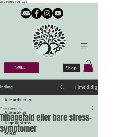
357590614967133.
Shop
Tilmeld dig
Indlæg
Alle artikler
7 min læsning
Alle artikler
Tilbagefald eller bare stress-
Unge og stress
symptomer
Stress