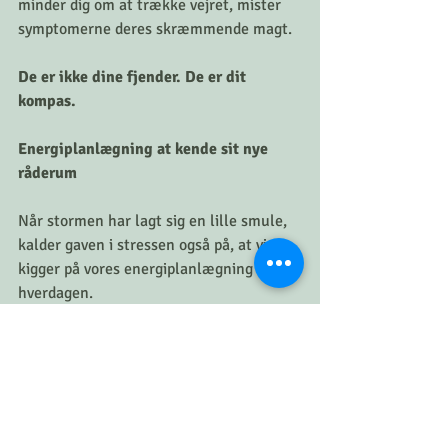
minder dig om at trække vejret, mister 
symptomerne deres skræmmende magt.
De er ikke dine fjender. De er dit 
kompas.
Energiplanlægning at kende sit nye 
råderum
Når stormen har lagt sig en lille smule, 
kalder gaven i stressen også på, at vi 
kigger på vores energiplanlægning i 
hverdagen.
Ofte falder vi i fælden med at tro, at når 
vi har det godt, så kan vi præcis det 
samme, som vi kunne før vi overhovedet 
mødte stressen.