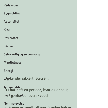
Redskaber
Sygmelding
Autencitet
Kost
Positivitet
Sårbar
Selvkærlig og selvomsorg
Mindfulness
Energi
Du kender sikkert følelsen. 
Yoga
Tankemylder
Du har haft en periode, hvor du endelig 
Lev Langsomt
har genfundet overskuddet
Nemme øvelser
Energien er vendt tilbage, glæden bobler 