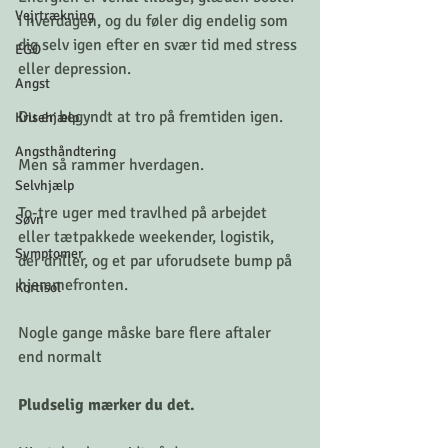
Vejrtrækning
i hverdagen, og du føler dig endelig som 
dig selv igen efter en svær tid med stress 
EGO
eller depression.
Angst
Du er begyndt at tro på fremtiden igen.
Krisehjælp
Angsthåndtering
Men så rammer hverdagen.
Selvhjælp
To-tre uger med travlhed på arbejdet 
Søvn
eller tætpakkede weekender, logistik, 
Symptomer
der driller, og et par uforudsete bump på 
hjemmefronten.
Kortisol
Nogle gange måske bare flere aftaler 
end normalt
Pludselig mærker du det.