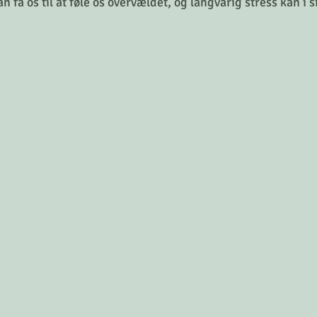
n få os til at føle os overvældet, og langvarig stress kan i 