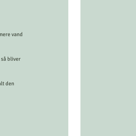
 mere vand 
så bliver 
alt den 