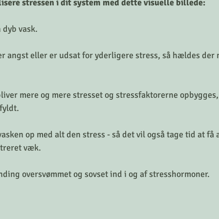
lisere stressen i dit system med dette visuelle billede:
n dyb vask.
r angst eller er udsat for yderligere stress, så hældes der
iver mere og mere stresset og stressfaktorerne opbygges, 
yldt.
vasken op med alt den stress - så det vil også tage tid at få 
ltreret væk.
nding oversvømmet og sovset ind i og af stresshormoner.