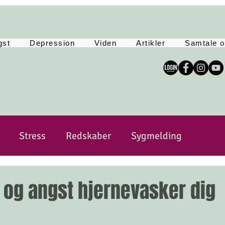
gst
Depression
Viden
Artikler
Samtale o
Stress
Redskaber
Sygmelding
sitivitet
Sårbar
Selvkærlig og selvomsorg
 og angst hjernevasker dig
Yoga
Tankemylder
Lev Langsomt