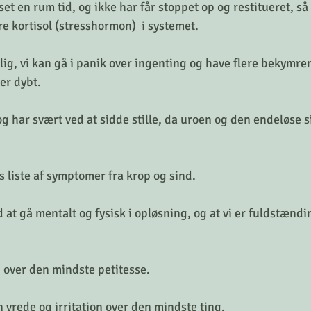
set en rum tid, og ikke har får stoppet op og restitueret, så
 kortisol (stresshormon)  i systemet.
lig, vi kan gå i panik over ingenting og have flere bekymre
er dybt. 
og har svært ved at sidde stille, da uroen og den endeløse s
s liste af symptomer fra krop og sind.
ed at gå mentalt og fysisk i opløsning, og at vi er fuldstændi
d over den mindste petitesse.
n vrede og irritation over den mindste ting.