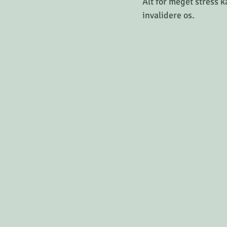
Alt for meget stress ka
invalidere os.