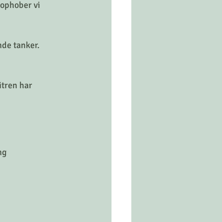
 ophober vi 
nde tanker. 
itren har 
ng 