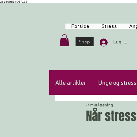
357590614967133.
Forside
Stress
An
Shop
Log Ind
Alle artikler
Unge og stress
7 min læsning
Autencitet
Kost
Po
Når stress
Mindfulness
Energi