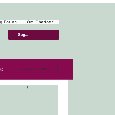
g Forløb
Om Charlotte
Log ind / tilmeld dig