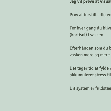
Jeg vil prøve at visua
Prøv at forstille dig e
For hver gang du blive
(kortisol) i vasken.
Efterhånden som du bl
vasken mere og mere f
Det tager tid at fylde 
akkumuleret stress fi
Dit system er fuldstæ