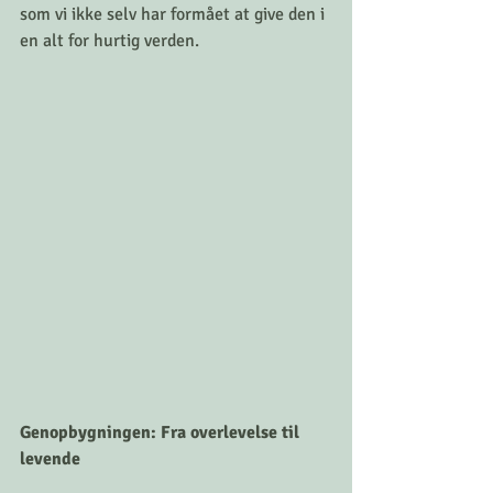
som vi ikke selv har formået at give den i 
en alt for hurtig verden.
Genopbygningen: Fra overlevelse til 
levende