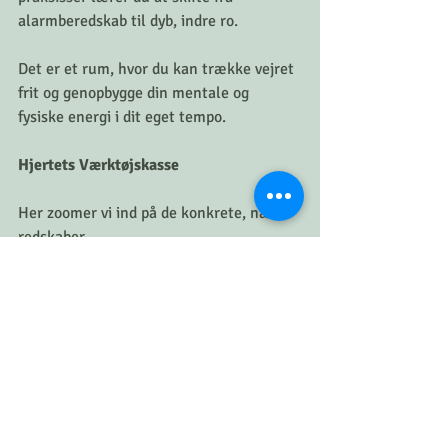
alarmberedskab til dyb, indre ro. 
Det er et rum, hvor du kan trække vejret 
frit og genopbygge din mentale og 
fysiske energi i dit eget tempo.
Hjertets Værktøjskasse
Her zoomer vi ind på de konkrete, nære 
redskaber. 
Det er en håndgribelig samling af 
metoder til mindfulness, egenomsorg og 
følelsesmæssig regulering. 
Forløbet giver dig redskaberne til at 
stoppe op *inden* bægeret flyder over, 
så du kan møde hverdagens udfordringer 