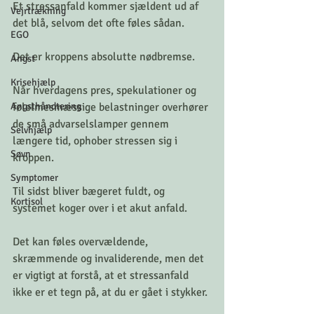
Et stressanfald kommer sjældent ud af 
Vejrtrækning
det blå, selvom det ofte føles sådan. 
EGO
Det er kroppens absolutte nødbremse. 
Angst
Krisehjælp
Når hverdagens pres, spekulationer og 
Angsthåndtering
følelmesmæssige belastninger overhører 
de små advarselslamper gennem 
Selvhjælp
længere tid, ophober stressen sig i 
Søvn
kroppen.
Symptomer
Til sidst bliver bægeret fuldt, og 
Kortisol
systemet koger over i et akut anfald.
Det kan føles overvældende, 
skræmmende og invaliderende, men det 
er vigtigt at forstå, at et stressanfald 
ikke er et tegn på, at du er gået i stykker. 