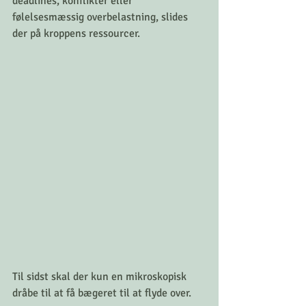
deadlines, konflikter eller 
følelsesmæssig overbelastning, slides 
der på kroppens ressourcer.
Til sidst skal der kun en mikroskopisk 
dråbe til at få bægeret til at flyde over.