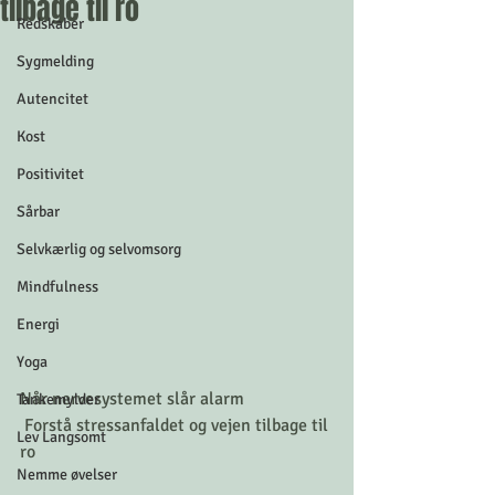
tilbage til ro
Redskaber
Sygmelding
Autencitet
Kost
Positivitet
Sårbar
Selvkærlig og selvomsorg
Mindfulness
Energi
Yoga
Når nervesystemet slår alarm
Tankemylder
 Forstå stressanfaldet og vejen tilbage til 
Lev Langsomt
ro
Nemme øvelser