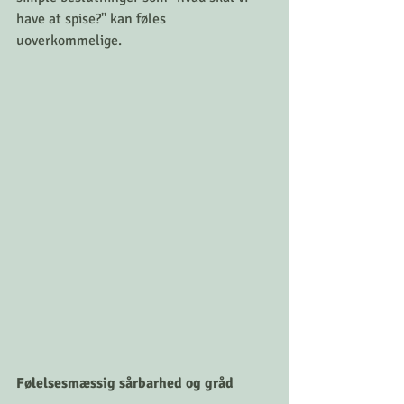
have at spise?" kan føles 
uoverkommelige.
Følelsesmæssig sårbarhed og gråd