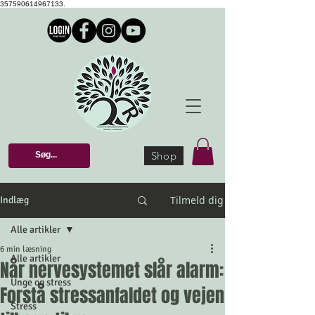
357590614967133.
Shop
Tilmeld dig
Indlæg
Alle artikler
6 min læsning
Alle artikler
Når nervesystemet slår alarm:
Unge og stress
Forstå stressanfaldet og vejen
Stress