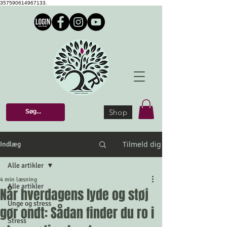
357590614967133.
Shop
Tilmeld dig
Indlæg
Alle artikler
4 min læsning
Alle artikler
Når hverdagens lyde og støj
Unge og stress
gør ondt: Sådan finder du ro i
Stress