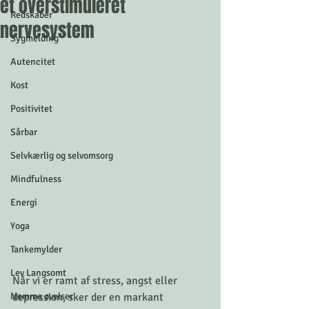
et overstimuleret
Redskaber
nervesystem
Sygmelding
Autencitet
Kost
Positivitet
Sårbar
Selvkærlig og selvomsorg
Mindfulness
Energi
Yoga
Tankemylder
Lev Langsomt
Når vi er ramt af stress, angst eller 
Nemme øvelser
depression, sker der en markant 