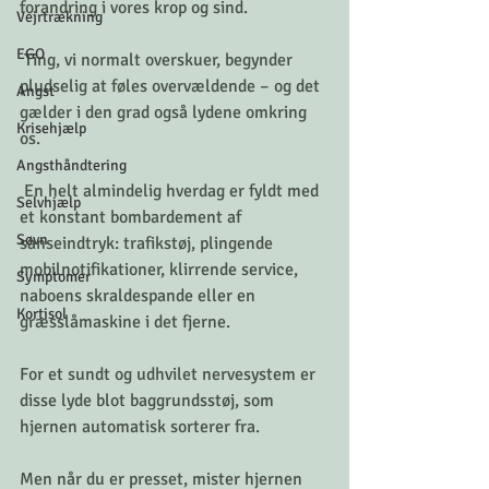
forandring i vores krop og sind.
Vejrtrækning
EGO
 Ting, vi normalt overskuer, begynder 
pludselig at føles overvældende – og det 
Angst
gælder i den grad også lydene omkring 
Krisehjælp
os.
Angsthåndtering
 En helt almindelig hverdag er fyldt med 
Selvhjælp
et konstant bombardement af 
Søvn
sanseindtryk: trafikstøj, plingende 
mobilnotifikationer, klirrende service, 
Symptomer
naboens skraldespande eller en 
Kortisol
græsslåmaskine i det fjerne.
For et sundt og udhvilet nervesystem er 
disse lyde blot baggrundsstøj, som 
hjernen automatisk sorterer fra. 
Men når du er presset, mister hjernen 