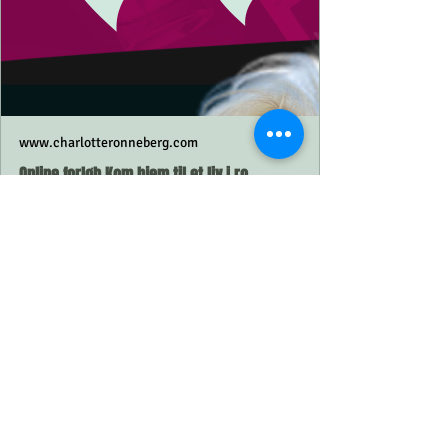
www.charlotteronneberg.com
Online forløb Kom hjem til et liv i ro,
balance og overskud | Charlotte Rønneberg
At komme ud på den anden side af stress er =
hårdt arbejde. ​ Især når man føler, at man
mangler alle redskaberne og de nødvendige
ressourcer, som der skal til. I dette forløb får du
en meget praktisk orienteret og lige til tilgang
fra en erfaren rådgiver, og som ved hvad der
virker og ikke virker. ​ For at komme ud på den
anden side, så handler det om at lære, hvad du
skal gøre, Det handler om at ændre dit
perspektiv, din tilgang til dig selv og din tilgang
til omverdenen omkring dig. ​