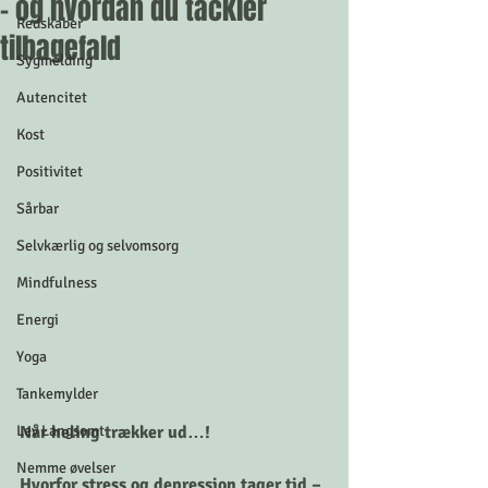
– og hvordan du tackler
Redskaber
tilbagefald
Sygmelding
Autencitet
Kost
Positivitet
Sårbar
Selvkærlig og selvomsorg
Mindfulness
Energi
Yoga
Tankemylder
Lev Langsomt
Når heling trækker ud…!
Nemme øvelser
Hvorfor stress og depression tager tid – 