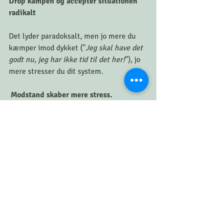
Drop kampen og acceptér situationen 
radikalt
Det lyder paradoksalt, men jo mere du 
kæmper imod dykket ("
Jeg skal have det 
godt nu, jeg har ikke tid til det her!
"), jo 
mere stresser du dit system.
 Modstand skaber mere stress.
Prøv at sige til dig selv:
"Lige nu har jeg det skidt. Det er utroligt 
ubehageligt, og jeg er frustreret, men 
det er sådan det er lige nu. Min krop og 
min hjerne beder om ro, og jeg tillader 
mig selv at stoppe op."
Du er IKKE rykket tilbage til start