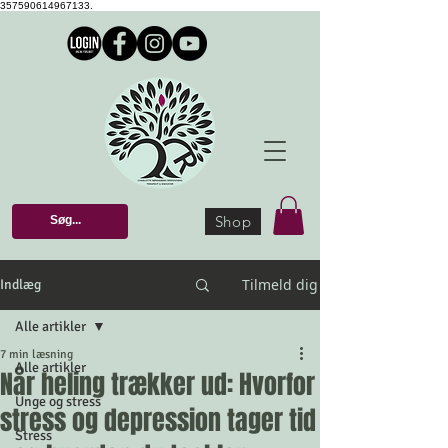
357590614967133.
Shop
Tilmeld dig
Indlæg
Alle artikler
7 min læsning
Alle artikler
Når heling trækker ud: Hvorfor
Unge og stress
stress og depression tager tid
Stress