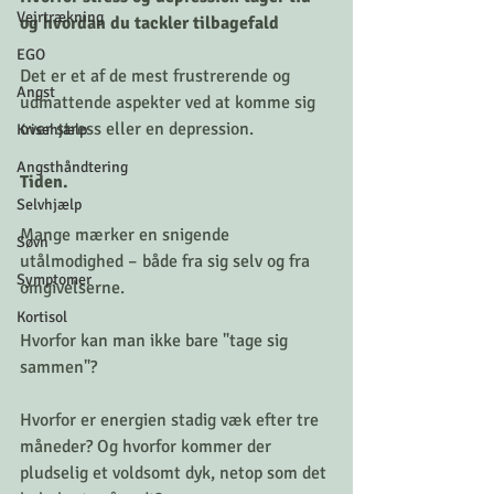
Vejrtrækning
og hvordan du tackler tilbagefald
EGO
Det er et af de mest frustrerende og 
Angst
udmattende aspekter ved at komme sig 
over stress eller en depression.
Krisehjælp
Angsthåndtering
Tiden.
Selvhjælp
Mange mærker en snigende 
Søvn
utålmodighed – både fra sig selv og fra 
Symptomer
omgivelserne. 
Kortisol
Hvorfor kan man ikke bare "tage sig 
sammen"? 
Hvorfor er energien stadig væk efter tre 
måneder? Og hvorfor kommer der 
pludselig et voldsomt dyk, netop som det 