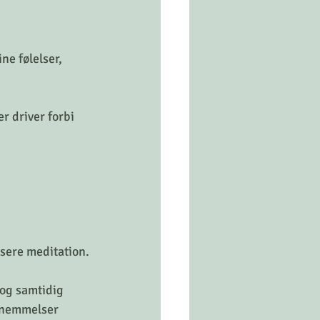
e følelser, 
r driver forbi 
isere meditation.
og samtidig 
ornemmelser 