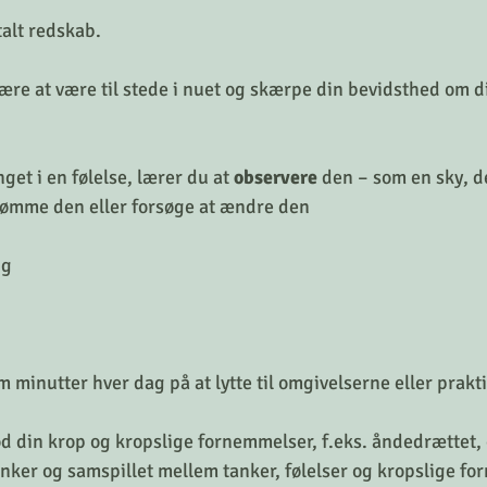
alt redskab.
re at være til stede i nuet og skærpe din bevidsthed om din
nget i en følelse, lærer du at 
observere
 den – som en sky, de
dømme den eller forsøge at ændre den
ng
 minutter hver dag på at lytte til omgivelserne eller prakt
d din krop og kropslige fornemmelser, f.eks. åndedrættet, 
nker og samspillet mellem tanker, følelser og kropslige f