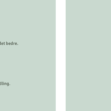
.
det bedre.
dling.