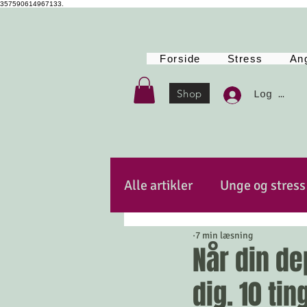
357590614967133.
Forside
Stress
An
Shop
Log Ind
Alle artikler
Unge og stress
7 min læsning
Autencitet
Kost
Po
Når din d
dig. 10 tin
Mindfulness
Energi