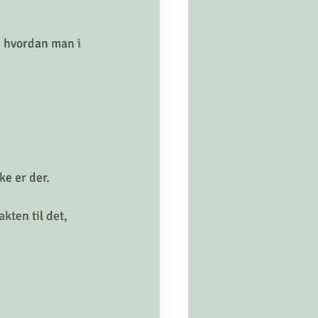
g hvordan man i 
ke er der.
kten til det, 