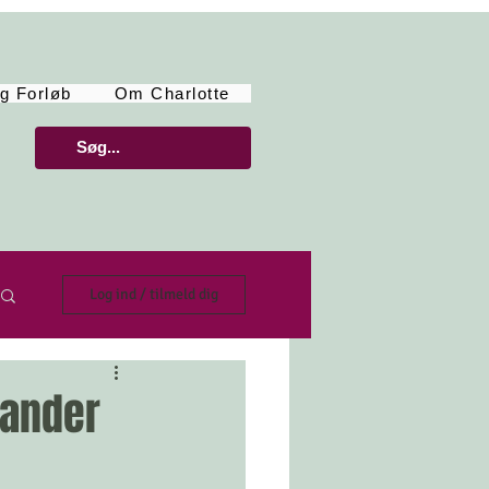
g Forløb
Om Charlotte
Log ind / tilmeld dig
mander