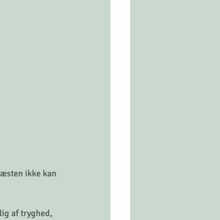
næsten ikke kan 
ig af tryghed, 