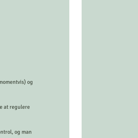
(momentvis) og 
e at regulere 
ntrol, og man 