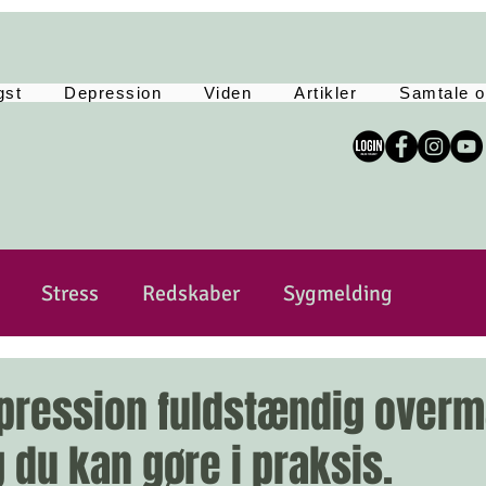
gst
Depression
Viden
Artikler
Samtale o
Stress
Redskaber
Sygmelding
sitivitet
Sårbar
Selvkærlig og selvomsorg
epression fuldstændig over
g du kan gøre i praksis.
Yoga
Tankemylder
Lev Langsomt